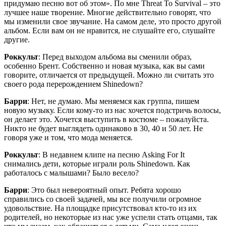
придумаю песню вот об этом». По мне Threat To Survival – это
лучшее наше творение. Многие действительно говорят, что
мы изменили свое звучание. На самом деле, это просто другой
альбом. Если вам он не нравится, не слушайте его, слушайте
другие.
Роккульт
: Перед выходом альбома вы сменили образ,
особенно Брент. Собственно и новая музыка, как вы сами
говорите, отличается от предыдущей. Можно ли считать это
своего рода перерождением Shinedown?
Барри
: Нет, не думаю. Мы меняемся как группа, пишем
новую музыку. Если кому-то из нас хочется подстричь волосы,
он делает это. Хочется выступить в костюме – пожалуйста.
Никто не будет выглядеть одинаково в 30, 40 и 50 лет. Не
говоря уже и том, что мода меняется.
Роккульт
: В недавнем клипе на песню Asking For It
снимались дети, которые играли роль Shinedown. Как
работалось с малышами? Было весело?
Барри
: Это был невероятный опыт. Ребята хорошо
справились со своей задачей, мы все получили огромное
удовольствие. На площадке присутствовал кто-то из их
родителей, но некоторые из нас уже успели стать отцами, так