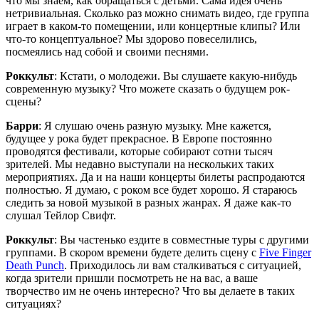
что мы знаем, как обращаться с детьми. Сама идея очень
нетривиальная. Сколько раз можно снимать видео, где группа
играет в каком-то помещении, или концертные клипы? Или
что-то концептуальное? Мы здорово повеселились,
посмеялись над собой и своими песнями.
Роккульт
: Кстати, о молодежи. Вы слушаете какую-нибудь
современную музыку? Что можете сказать о будущем рок-
сцены?
Барри
: Я слушаю очень разную музыку. Мне кажется,
будущее у рока будет прекрасное. В Европе постоянно
проводятся фестивали, которые собирают сотни тысяч
зрителей. Мы недавно выступали на нескольких таких
мероприятиях. Да и на наши концерты билеты распродаются
полностью. Я думаю, с роком все будет хорошо. Я стараюсь
следить за новой музыкой в разных жанрах. Я даже как-то
слушал Тейлор Свифт.
Роккульт
: Вы частенько ездите в совместные туры с другими
группами. В скором времени будете делить сцену с
Five Finger
Death Punch
. Приходилось ли вам сталкиваться с ситуацией,
когда зрители пришли посмотреть не на вас, а ваше
творчество им не очень интересно? Что вы делаете в таких
ситуациях?