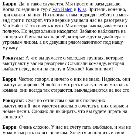
Барри
: Да, и такое случается. Мы просто играем дальше.
Когда-то ездили в тур с
Van Halen
и
Kiss
. Зрители, конечно,
приходили на них. Но иногда к нам подходят ребята на мит-
энд-грит и говорят, что впервые увидели нас на разогреве у
Van Halen. И это очень круто. Мы всегда выкладываемся на
полную. Но недовольные находятся. Забавно наблюдать на
концертах брутальных парней, которые ждут хедлайнера с
угрюмым лицом, а их девушки рядом зажигают под нашу
музыку.
Роккульт
: А что вы думаете о молодых группах, которые
выступают у вас на разогреве? Слышали команду, которая
выйдет перед вами на сцену в Москве? Как они вам?
Барри
: Честно говоря, я ничего о них не знаю. Надеюсь, они
выступят хорошо. Я люблю смотреть выступления молодых
команд, они всегда так стараются, выкладываются на все сто.
Роккульт
: Судя по сетлистам с ваших последних
выступлений, вам удается идеально сочетать в них старые и
новые песни. Сложно ли выбирать, что вы будете играть на
концерте?
Барри
: Очень сложно. У нас на счету пять альбомов, и мы не
можем сыграть их все целиком. Хочется исполнить и свои