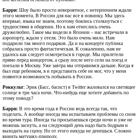
Барри
: Шоу было просто невероятное, с нетерпением ждали
этого момента. В России для нас все в новинку. Мы здесь
впервые, языка не знаем, поэтому боялись столкнуться с
трудностями в общении. Но к нам отнеслись очень
дружелюбно. Такое мы видели в Японии – нас встречали в
аэропорту, ждали у отеля. Это было очень мило. Нам
подарили так много подарков. Да и на концерте публика
собралась просто фантастическая. К сожалению, нам не
удалось как следует осмотреться в городе. Мы прилетели
прямо перед концертом, а сразу после него сели на поезд и
поехали в Москву. Уже завтра мы отправимся дальше. Когда я
был еще ребенком, я и представить себе не мог, что у меня
появится возможность побывать в России.
Роккульт
: Эрик (Басс, басист) в Twitter жаловался на светящее
солнце в три часа ночи. Что-нибудь еще хотите добавить по
этому поводу?
Барри
: В это время года в России ведь всегда так, что
поделать. А вообще иногда мы испытываем проблемы со сном
во время тура. Иногда ты просыпаешься среди ночи и уже не
можешь заснуть, а на следующий день надо быть бодрым и
выходить на сцену. Но от этого никуда не денешься. Сложно
винить матушку-природу.