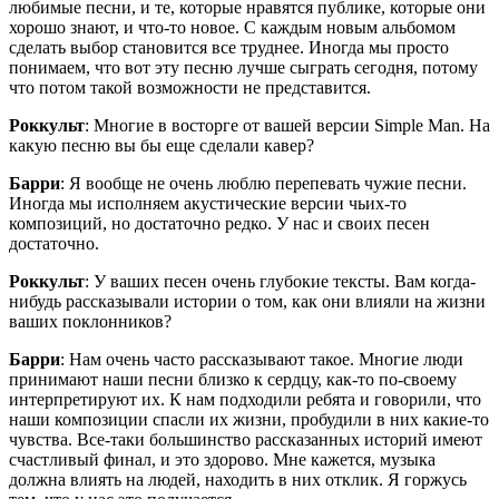
любимые песни, и те, которые нравятся публике, которые они
хорошо знают, и что-то новое. С каждым новым альбомом
сделать выбор становится все труднее. Иногда мы просто
понимаем, что вот эту песню лучше сыграть сегодня, потому
что потом такой возможности не представится.
Роккульт
: Многие в восторге от вашей версии Simple Man. На
какую песню вы бы еще сделали кавер?
Барри
: Я вообще не очень люблю перепевать чужие песни.
Иногда мы исполняем акустические версии чьих-то
композиций, но достаточно редко. У нас и своих песен
достаточно.
Роккульт
: У ваших песен очень глубокие тексты. Вам когда-
нибудь рассказывали истории о том, как они влияли на жизни
ваших поклонников?
Барри
: Нам очень часто рассказывают такое. Многие люди
принимают наши песни близко к сердцу, как-то по-своему
интерпретируют их. К нам подходили ребята и говорили, что
наши композиции спасли их жизни, пробудили в них какие-то
чувства. Все-таки большинство рассказанных историй имеют
счастливый финал, и это здорово. Мне кажется, музыка
должна влиять на людей, находить в них отклик. Я горжусь