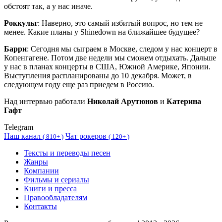
обстоят так, а у нас иначе.
Роккульт
: Наверно, это самый избитый вопрос, но тем не
менее. Какие планы у Shinedown на ближайшее будущее?
Барри
: Сегодня мы сыграем в Москве, следом у нас концерт в
Копенгагене. Потом две недели мы сможем отдыхать. Дальше
у нас в планах концерты в США, Южной Америке, Японии.
Выступления распланированы до 10 декабря. Может, в
следующем году еще раз приедем в Россию.
Над интервью работали
Николай Арутюнов
и
Катерина
Гафт
Telegram
Наш канал
Чат рокеров
(
810+ )
(
120+ )
Тексты и переводы песен
Жанры
Компании
Фильмы и сериалы
Книги и пресса
Правообладателям
Контакты