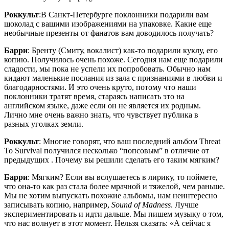
Роккульт
:В Санкт-Петербурге поклонники подарили вам
шоколад с вашими изображениями на упаковке. Какие еще
необычные презенты от фанатов вам доводилось получать?
Барри
: Бренту (Смиту, вокалист) как-то подарили куклу, его
копию. Получилось очень похоже. Сегодня нам еще подарили
сладости, мы пока не успели их попробовать. Обычно нам
кидают маленькие послания из зала с признаниями в любви и
благодарностями. И это очень круто, потому что наши
поклонники тратят время, стараясь написать это на
английском языке, даже если он не является их родным.
Лично мне очень важно знать, что чувствует публика в
разных уголках земли.
Роккульт
: Многие говорят, что ваш последний альбом Threat
To Survival получился несколько “попсовым” в отличие от
предыдущих . Почему вы решили сделать его таким мягким?
Барри
: Мягким? Если вы вслушаетесь в лирику, то поймете,
что она-то как раз стала более мрачной и тяжелой, чем раньше.
Мы не хотим выпускать похожие альбомы, нам неинтересно
записывать копию, например,
Sound of Madness
. Лучше
экспериментировать и идти дальше. Мы пишем музыку о том,
что нас волнует в этот момент. Нельзя сказать: «А сейчас я