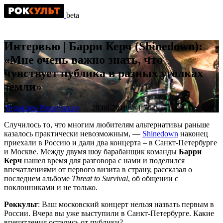
beta
Интервью | Барри Керч (Shinedown):
«Мне очень важно знать, что
чувствует публика в разных уголках
земли»
Редакция Роккульт.ру
29.06.2016
1 744
Случилось то, что многим любителям альтернативы раньше
казалось практически невозможным, —
Shinedown
наконец
приехали в Россию и дали два концерта – в Санкт-Петербурге
и Москве. Между двумя шоу барабанщик команды
Барри
Керч
нашел время для разговора с нами и поделился
впечатлениями от первого визита в страну, рассказал о
последнем альбоме
Threat to Survival
, об общении с
поклонниками и не только.
Роккульт
: Ваш московский концерт нельзя назвать первым в
России. Вчера вы уже выступили в Санкт-Петербурге. Какие
впечатления остались от публики?