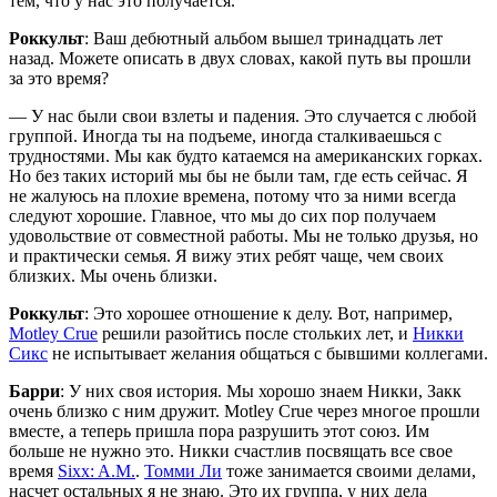
тем, что у нас это получается.
Роккульт
: Ваш дебютный альбом вышел тринадцать лет
назад. Можете описать в двух словах, какой путь вы прошли
за это время?
— У нас были свои взлеты и падения. Это случается с любой
группой. Иногда ты на подъеме, иногда сталкиваешься с
трудностями. Мы как будто катаемся на американских горках.
Но без таких историй мы бы не были там, где есть сейчас. Я
не жалуюсь на плохие времена, потому что за ними всегда
следуют хорошие. Главное, что мы до сих пор получаем
удовольствие от совместной работы. Мы не только друзья, но
и практически семья. Я вижу этих ребят чаще, чем своих
близких. Мы очень близки.
Роккульт
: Это хорошее отношение к делу. Вот, например,
Motley Crue
решили разойтись после стольких лет, и
Никки
Сикс
не испытывает желания общаться с бывшими коллегами.
Барри
: У них своя история. Мы хорошо знаем Никки, Закк
очень близко с ним дружит. Motley Crue через многое прошли
вместе, а теперь пришла пора разрушить этот союз. Им
больше не нужно это. Никки счастлив посвящать все свое
время
Sixx: A.M.
.
Томми Ли
тоже занимается своими делами,
насчет остальных я не знаю. Это их группа, у них дела