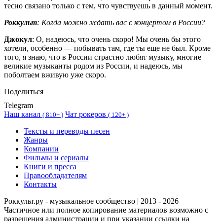
тесно связано только с тем, что чувствуешь в данный момент.
Роккульт
: Когда можно ждать вас с концертом в России?
Джокул
: О, надеюсь, что очень скоро! Мы очень бы этого
хотели, особенно — побывать там, где ты еще не был. Кроме
того, я знаю, что в России страстно любят музыку, многие
великие музыканты родом из России, и надеюсь, мы
поболтаем вживую уже скоро.
Поделиться
Telegram
Наш канал
Чат рокеров
(
810+ )
(
120+ )
Тексты и переводы песен
Жанры
Компании
Фильмы и сериалы
Книги и пресса
Правообладателям
Контакты
Роккульт.ру - музыкальное сообщество | 2013 - 2026
Частичное или полное копирование материалов возможно с
разрешения администрации и при указании ссылки на