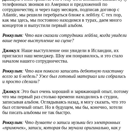
телефонных звонков из Америки и предложений по
сотрудничеству, и через пару месяцев, подписав договор с
Atlantic, мы решили перебраться ближе к лейблу. С тех пор,
как мы здесь, мы постоянно находимся в турах, даем много
концертов и выпустили первый альбом.
Роккульт
: Что вам сказали сотрудники лейбла, когда увидели
ваше первое выступление на сцене?
Джокул
: Наше выступление они увидели в Исландии, их
пригласил наш менеджер. Шоу им понравилось, и это стало
началом нашего сотрудничества.
Роккульт
: Что вам помогло записать дебютную пластинку
всего за 6 недель? Уже был готовый материал или собрались
и просто сделали?
Джокул
: Это был очень хороший и заряжающий опыт, потому
что мы первый раз столько времени находились в студии,
записывая альбом. Оглядываясь назад, я могу сказать, что это
был отличный опыт. Но в будущем, мы бы, конечно, хотели
бы писать альбомы не так быстро.
Роккульт
: Что думаете о записи музыки без электронных
«примочек», записи, которая бы звучала оригинально, как у