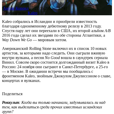
Антон Короид
27.06.2017
3 741
Исполнители:
Kaleo
Kaleo собрались в Исландии и приобрели известность
благодаря одноименному дебютному релизу в 2013 году.
Спустя пару лет они переехали в США, их второй альбом
A/B
2016 года сделал их звездами по обе стороны Атлантики, а
Way Down We Go
— мировым хитом.
Американский Rolling Stone включил их в список 10 новых
артистов, за которыми надо следить. Они сыграли вживую
внутри вулкана, а песня
No Good
вошла в саундтрек сериала
Винил. Совсем скоро состоится долгожданный визит Kaleo в
Россию: 24 ноября они сыграют в Санкт-Петербурге, а 25-го
— в Москве. В ожидании встречи мы пообщались с
фронтменом Kaleo, знойным Джокулом Джулиссоном о славе,
концертах и вулканах.
Поделиться
Роккульт
: Когда вы только начинали, задумывались ли над
тем, как выделиться среди прочих известных исландских
групп?