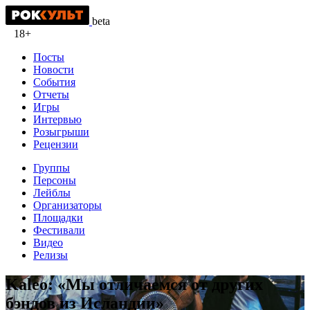
beta
18+
Посты
Новости
События
Отчеты
Игры
Интервью
Розыгрыши
Рецензии
Группы
Персоны
Лейблы
Организаторы
Площадки
Фестивали
Видео
Релизы
Kaleo: «Мы отличаемся от других
бэндов из Исландии»