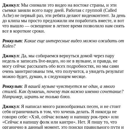
Джокул
: Мы снимали это видео на востоке страны, и эти
съемки заняли всего пару дней. Работая с группой (Called
Ache) не первый раз, эти ребята делают видеоконтент. За день
до клипа мы просто предложили им поработать вместе, и вот
что вышло — освещение в летнее время позволило нам снять
все в короткие сроки.
Роккульт
: Какие еще интересные видео можно ожидать от
Kaleo?
Джокул
: Да, мы собираемся вернуться домой через пару
недель и записать live-видео, но не в вулкане, и правда, не
могу сейчас рассказать обо всех подробностях, но мы сами
очень заинтригованы тем, что получится, а увидеть результат
можно будет, думаю, в следующем месяце.
Роккульт
: В вашей музыке чувствуется не один, а много
стилей. Как думаешь, почему так важно именно сочетание?
Например, играть не только блюз.
Джокул
: Я написал много разнообразных песен, и не стоит
себя ограничивать в том, что хочешь делать. Я никогда не
говорю себе: «Хэй, сейчас возьму и напишу рок-трек» или
«Сейчас я напишу фолк или кантри». Нет. Я пишу то, что
органично в данный момент, это поиски правильного пути и