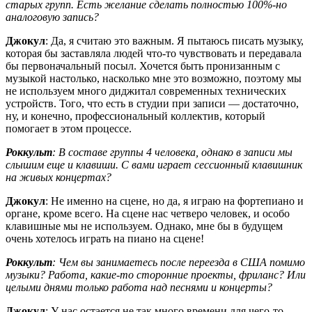
старых групп. Есть желание сделать полностью 100%-но
аналоговую запись?
Джокул
: Да, я считаю это важным. Я пытаюсь писать музыку,
которая бы заставляла людей что-то чувствовать и передавала
бы первоначальный посыл. Хочется быть пронизанным с
музыкой настолько, насколько мне это возможно, поэтому мы
не используем много диджитал современных технических
устройств. Того, что есть в студии при записи — достаточно,
ну, и конечно, профессиональный коллектив, который
помогает в этом процессе.
Роккульт
: В составе группы 4 человека, однако в записи мы
слышим еще и клавиши. С вами играет сессионный клавишник
на живых концертах?
Джокул
: Не именно на сцене, но да, я играю на фортепиано и
органе, кроме всего. На сцене нас четверо человек, и особо
клавишные мы не используем. Однако, мне бы в будущем
очень хотелось играть на пиано на сцене!
Роккульт
: Чем вы занимаетесь после переезда в США помимо
музыки? Работа, какие-то сторонние проекты, фриланс? Или
целыми днями только работа над песнями и концерты?
Джокул
: У нас остается не так много времени для чего-то