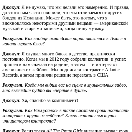
Джокул
: Я не думаю, что мы делали это намеренно. И правда,
до этого нам часто говорили, что мы отличаемся от других
бэндов из Исландии. Может быть, это потому, что я
вдохновляюсь некоторыми другими вещами — американской
музыкой и старыми записями, когда пишу музыку.
Роккульт
: Как вообще исландские парни оказались в Техасе и
начали играть блюз?
Джокул
: Я слушал много блюза в детстве, практически
постоянно. Когда мы в 2012 году собрали коллектив, и успех
пришел к нам сначала на родине, а затем — и интерес от
американских лейблов. Мы подписали контракт с Atlantic
Records, а затем приняли решение переехать в США.
Роккульт
: Когда мы видим вас на сцене в музыкальных видео,
это выглядит будто вы «черные в душе».
Джокул
: Ха, спасибо за комплимент!
Роккульт
: Как Вам удалось в такие сжатые сроки подписать
контракт с крупным лейблом? Какая история выступил
инициатором контракта?
Джокул
: Релиз трека
All The Pretty Girls
внезапно вызвал кучу