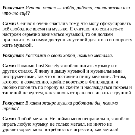
Роккульт:
Играть метал — хобби, работа, стиль жизни или
что-то ещё?
Сами:
Сейчас я очень счастлив тому, что могу сфокусировать
всё свободное время на музыке. Я считаю, что если кто-то
настроен серьезно заниматься музыкой, то он должен
приложить максимум доступных усилий для этого и попросту
жить музыкой.
Роккульт:
Расскажи о своих хобби, помимо металла.
Сами:
Помимо Lost Society я люблю писать музыку и в
других стилях. Я живу и дышу музыкой и музыкальными
инструментами, так что я постоянно пишу мелодии. Летом,
которое, к сожалению, крайне короткое в Финляндии, я
люблю погонять по городу на скейте и наслаждаться покоем и
тишиной перед тем, как я вновь отправлюсь играть с группой.
Роккульт:
В каком жанре музыки работали бы, помимо
треша?
Сами:
Любой металл. Не пойми меня неправильно, я люблю
играть любую музыку, не только металл, но ничто не
удовлетворяет мою потребность в агрессии, как металл!