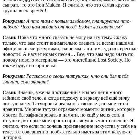
сыграть, то это Iron Maiden. Я считаю, что это самая крутая
группа всех времён!
Роккульт:
А что там с новым альбомом, планируется что-
нибудь? Чего нам ждать от него? Будут ли сюрпризы?
Сами:
Пока что много сказать не могу на эту тему. Скажу
только, что вам стоит внимательно следить за всеми нашими
официальными ресурсами, скоро мы запилим туда интересные
новости! А насчет новых песен… Всё, что вам надо знать по
поводу нового материала — это чистейшие Lost Society. Но
также будут и сюрпризы!
Роккульт:
Расскажи о своих татушках, что они для тебя
значат, если значат?
Сами:
Знаешь, уже на протяжении четырех лет я много
забиваю своё тело, а когда подхожу к зеркалу всё ещё вижу
чистую кожу. Татуировка реально затягивает, но мне это и
нравится. Многие татухи отражают моменты жизни, которые
я хотел бы зафиксировать в памяти, но ещё у меня есть и
татушки, которые мне просто приглянулись чисто внешне. Я
считаю, что если ты хочешь произведение искусства у себя на
теле, тот совершенно необязательно иметь за этим какую-то
историю.