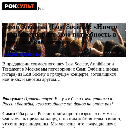
beta
Сами Элбанна (Lost Society): «Ничто
не удовлетворяет мою потребность в
агрессии, как металл»
Андрей Матвиенко
09.03.2018
1 933
В преддверии совместного шоу Lost Society, Annihilator и
Testament в Москве мы поговорили с Сами Элбанна (вокал,
гитара) из Lost Society о грядущем концерте, готовящихся
новинках и многом другом…
Роккульт:
Приветствую! Вы уже были с концертами в
России дважды, чего ожидаете от фанов на этот раз?
Сами:
Оба раза в России приём просто взрывал нам мозг.
Фаны очень преданы жанру, и по ним действительно видно,
что они неравнодушны. Мы уверены, что грядущие шоу в