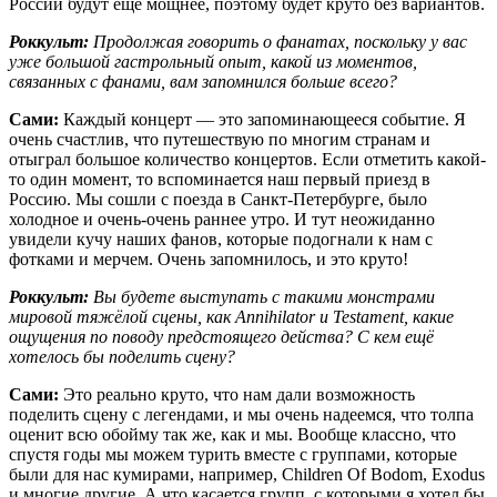
России будут ещё мощнее, поэтому будет круто без вариантов.
Роккульт:
Продолжая говорить о фанатах, поскольку у вас
уже большой гастрольный опыт, какой из моментов,
связанных с фанами, вам запомнился больше всего?
Сами:
Каждый концерт — это запоминающееся событие. Я
очень счастлив, что путешествую по многим странам и
отыграл большое количество концертов. Если отметить какой-
то один момент, то вспоминается наш первый приезд в
Россию. Мы сошли с поезда в Санкт-Петербурге, было
холодное и очень-очень раннее утро. И тут неожиданно
увидели кучу наших фанов, которые подогнали к нам с
фотками и мерчем. Очень запомнилось, и это круто!
Роккульт:
Вы будете выступать с такими монстрами
мировой тяжёлой сцены, как Annihilator и Testament, какие
ощущения по поводу предстоящего действа? С кем ещё
хотелось бы поделить сцену?
Сами:
Это реально круто, что нам дали возможность
поделить сцену с легендами, и мы очень надеемся, что толпа
оценит всю обойму так же, как и мы. Вообще классно, что
спустя годы мы можем турить вместе с группами, которые
были для нас кумирами, например, Children Of Bodom, Exodus
и многие другие. А что касается групп, с которыми я хотел бы