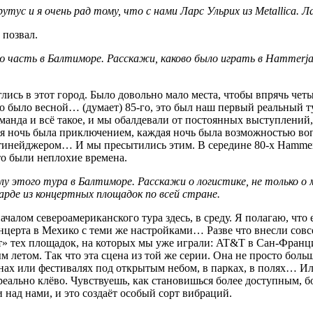
рутус и я очень рад тому, что с нами Ларс Ульрих из Metallica. Л
 позвал.
 часть в Балтиморе. Расскажи, каково было играть в Hammerjack
лись в этот город. Было довольно мало места, чтобы впрячь чет
то было весной… (думает) 85-го, это был наш первый реальный 
манда и всё такое, и мы обалдевали от постоянных выступлений, 
ая ночь была приключением, каждая ночь была возможностью воп
инейджером… И мы пресытились этим. В середине 80-х Hammerja
то были неплохие времена.
у этого тура в Балтиморе. Расскажи о логистике, не только о м
арде из концертных площадок по всей стране.
алом североамериканского тура здесь, в среду. Я полагаю, что е
концерта в Мехико с теми же настройками… Разве что внесли со
» тех площадок, на которых мы уже играли: AT&T в Сан-Францис
етом. Так что эта сцена из той же серии. Она не просто больша
дионах или фестивалях под открытым небом, в парках, в полях… 
реально клёво. Чувствуешь, как становишься более доступным, бо
 над нами, и это создаёт особый сорт вибраций.