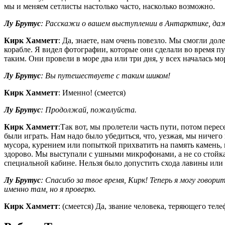
мы и меняем сетлисты настолько часто, насколько возможно.
Лу Брутус
: Расскажи о вашем выступлении в Антарктике, даже
Кирк Хамметт
: Да, знаете, нам очень повезло. Мы смогли дол
корабле. Я видел фотографии, которые они сделали во время пу
таким. Они провели в море два или три дня, у всех началась мо
Лу Брутус
: Вы путешествуете с таким шиком!
Кирк Хамметт
: Именно! (смеется)
Лу Брутус
: Продолжай, пожалуйста.
Кирк Хамметт
:Так вот, мы пролетели часть пути, потом пере
были играть. Нам надо было убедиться, что, уезжая, мы ничего
мусора, курением или попыткой прихватить на память камень, 
здорово. Мы выступали с ушными микрофонами, а не со стойка
специальной кабине. Нельзя было допустить схода лавины или 
Лу Брутус
: Спасибо за твое время, Кирк! Теперь я могу говор
именно там, но я проверю.
Кирк Хамметт
: (смеется) Да, звание человека, теряющего тел