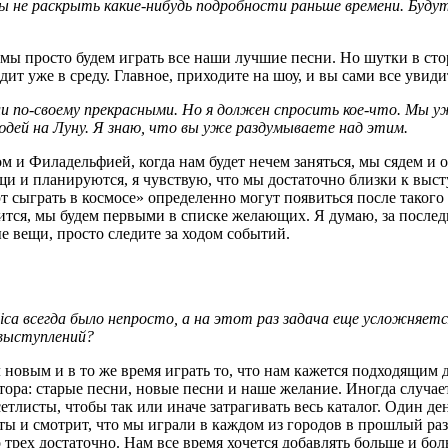
ы не раскрыть какие-нибудь подробности раньше времени. Будут
о мы просто будем играть все наши лучшие песни. Но шутки в ст
т уже в среду. Главное, приходите на шоу, и вы сами все увиди
ыли по-своему прекрасными. Но я должен спросить кое-что. Мы у
дей на Луну. Я знаю, что вы уже раздумываете над этим.
 и Филадельфией, когда нам будет нечем заняться, мы сядем и о
ещи и планируются, я чувствую, что мы достаточно близки к выс
ют сыграть в космосе» определенно могут появиться после такого 
ится, мы будем первыми в списке желающих. Я думаю, за последн
 вещи, просто следите за ходом событий.
ca всегда было непросто, а на этот раз задача еще усложняется
 выступлений?
новым и в то же время играть то, что нам кажется подходящим д
тора: старые песни, новые песни и наше желание. Иногда случае
листы, чтобы так или иначе затрагивать весь каталог. Один ден
исты и смотрит, что мы играли в каждом из городов в прошлый ра
 трех достаточно. Нам все время хочется добавлять больше и бол