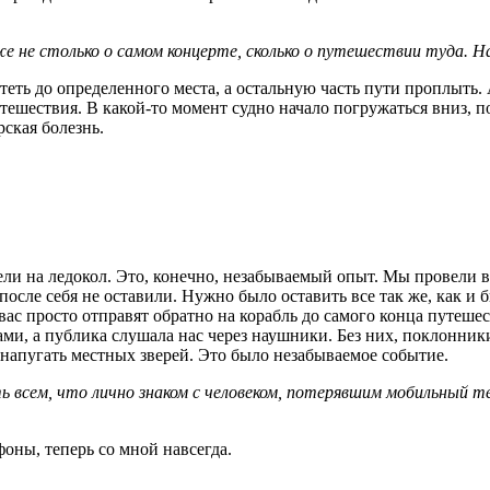
 не столько о самом концерте, сколько о путешествии туда. Нас
ететь до определенного места, а остальную часть пути проплыть.
тешествия. В какой-то момент судно начало погружаться вниз, п
рская болезнь.
сели на ледокол. Это, конечно, незабываемый опыт. Мы провели 
 после себя не оставили. Нужно было оставить все так же, как и
вас просто отправят обратно на корабль до самого конца путеше
ми, а публика слушала нас через наушники. Без них, поклонник
напугать местных зверей. Это было незабываемое событие.
ить всем, что лично знаком с человеком, потерявшим мобильный 
ефоны, теперь со мной навсегда.