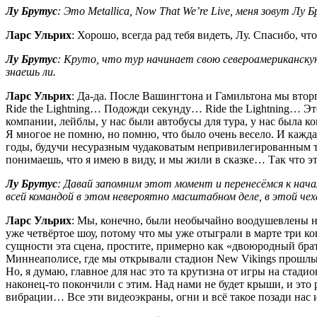
Лу Брутус
: Это Metallica, Now That We’re Live, меня зовут Лу Б
Ларс Ульрих
: Хорошо, всегда рад тебя видеть, Лу. Спасибо, что
Лу Брутус
: Круто, что тур начинает свою североамериканскую
знаешь ли.
Ларс Ульрих
: Да-да. После Вашингтона и Гамильтона мы вторг
Ride the Lightning… Подожди секунду… Ride the Lightning… Э
компании, лейблы, у нас были автобусы для тура, у нас была ко
Я многое не помню, но помню, что было очень весело. И кажд
годы, будучи несуразным чудаковатым непривилегированным т
понимаешь, что я имею в виду, и мы жили в сказке… Так что э
Лу Брутус
: Давай запомним этот момент и перенесёмся к начал
всей командой в этом невероятно масштабном деле, в этой чех
Ларс Ульрих
: Мы, конечно, были необычайно воодушевлены нач
уже четвёртое шоу, потому что мы уже отыграли в марте три 
сущности эта сцена, простите, примерно как «двоюродный брат
Миннеаполисе, где мы открывали стадион New Vikings прошлым л
Но, я думаю, главное для нас это та крутизна от игры на ста
наконец-то покончили с этим. Над нами не будет крыши, и это 
вибрации… Все эти видеоэкраны, огни и всё такое позади нас и