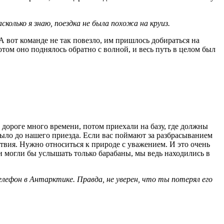
колько я знаю, поездка не была похожа на круиз.
 А вот команде не так повезло, им пришлось добираться на
отом оно поднялось обратно с волной, и весь путь в целом был
в дороге много времени, потом приехали на базу, где должны
 было до нашего приезда. Если вас поймают за разбрасыванием
ствия. Нужно относиться к природе с уважением. И это очень
и могли бы услышать только барабаны, мы ведь находились в
телефон в Антарктике. Правда, не уверен, что ты потерял его