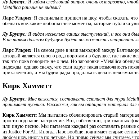
Лу Брутус
: Я задам следующий вопрос очень осторожно, чтоб
Metallica раньше не видели?
Ларс Ульрих
: Я специально пришел на шоу, чтобы сказать, чт
обещать кое-какие любопытные моменты, которые публика увиди
Лу Брутус
: Я видел несколько ваших выступлений, и все они б
В не таком далеком будущем будет возможность отправить лю
Ларс Ульрих
: На самом деле в наш выходной между Балтимором
который является своего рода воротами в будущее, где такие в
так что пока говорить не о чем. Но заголовки «Metallica обеща
надежды, однако скажу, что если вдруг такая возможность появ
приключений, и мы будем рады продолжать делать невозможные
Кирк Хамметт
Лу Брутус
: Мне кажется, составлять сетлист для тура Metalli
принимает публика. Расскажи, как вы отбирали материал для
Кирк Хамметт
: Мы пытались сбалансировать старый материал 
просто под наше настроение. Вот, собственно, три главных фак
или иную песню. Мы пытаемся каждый раз составлять разные сет
из Justice For All. Иногда Ларс вообще поднимает старые сетл
любом шоу, иногда по четыре. Но прямо сейчас мы считаем, что