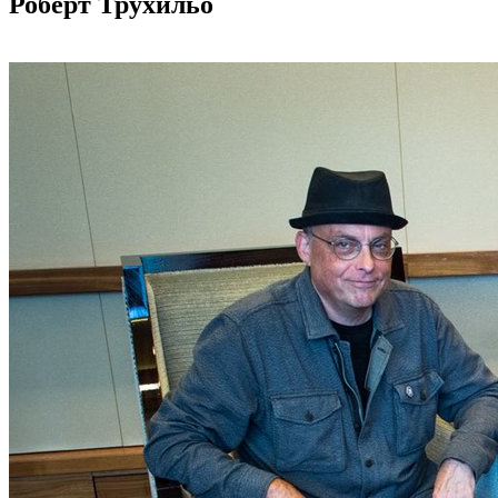
Роберт Трухильо