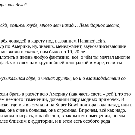
арс, как дела?
’s, великом клубе, много лет назад… Легендарное место,
ырёх лошадей в карету под названием Hammerjack’s.
тур по Америке, ну, знаешь, менеджмент, звукозаписывающие
мы жили в сказке, нам было по 19, 20 лет.
лотить в жизнь любую фантазию, всё, о чём ты мечтал многие
ck’s казался нам крупнейшей площадкой в мире, если ты
узыкальном ядре, о членах группы, но и о взаимодействии со
сли брать в расчёт всю Америку (как часть света –
ред
.), то это
всем немного изменений, добавили пару модных примочек. В
ко, где мы выступали на Super Bowl полтора года назад, или в
я, она очень большая, она огромная. Впрочем, всё как надо.
Или можно играть, как обычно, в закрытом помещении, но мы
лее близким к аудитории, и в этом есть особого рода