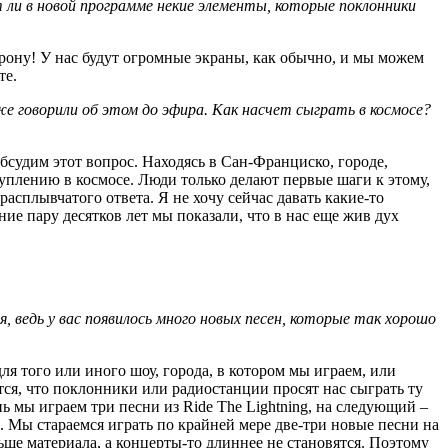
 ли в новой программе некие элементы, которые поклонники
орону! У нас будут огромные экраны, как обычно, и мы можем
те.
же говорили об этом до эфира. Как насчет сыграть в космосе?
бсудим этот вопрос. Находясь в Сан-Франциско, городе,
туплению в космосе. Люди только делают первые шаги к этому,
расплывчатого ответа. Я не хочу сейчас давать какие-то
ие пару десятков лет мы показали, что в нас еще жив дух
, ведь у вас появилось много новых песен, которые так хорошо
ля того или иного шоу, города, в котором мы играем, или
тся, что поклонники или радиостанции просят нас сыграть ту
ь мы играем три песни из Ride The Lightning, на следующий –
з. Мы стараемся играть по крайней мере две-три новые песни на
ьше материала, а концерты-то длиннее не становятся. Поэтому