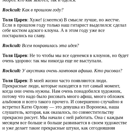
Rockcult:
Как в прошлом году?
Толя Царев
: Хуже! (
смеется
) В смысле лучше, но жестче.
Если в прошлом году только наш гитарист выделился: сделал
себе костюм адского клоуна. А в этом году уже все
постарались на славу.
Rockcult:
Всем понравилась эта идея?
Толя Царев
: Не то чтобы мы все оденемся в клоунов, но будет
очень здорово: так мы никогда еще не выступали.
Rockcult:
У акустики очень ламповая афиша. Кто рисовал?
Толя Царев
: В моей жизни часто появляются люди.
Прекрасные люди, которые находятся в тот самый момент,
когда они очень нужны. Нам очень понадобился художник,
потому что надо было рисовать много афиш, много обложек
альбомов и всего такого прочего. И совершенно случайно я
встретил Катю Орлову — это девушка из Воронежа, наша
слушатель, которая, как оказалось, по совместительству
прекрасно рисует. Мы начали с ней работать. Она с каждым
месяцем все больше и больше развивается в своем художестве
и уже делает такие прекрасные штуки, как сегодняшняя