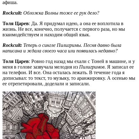
афиша.
Rockcult:
Обложка
Волны
тоже ее рук дело?
Толя Царев
: Да. Я придумал идею, а она ее воплотила в
жизнь. Не все, конечно, получается с первого раза, но мы
взаимодействуем и находим общий язык.
Rockcult:
Теперь о сингле
Пилигримы
. Песня давно была
написана и ждала своего часа или появилась недавно?
Толя Царев
: Ровно год назад мы ехали с Тоней в машине, и у
меня в голове зазвучала мелодия из
Пилигримов
. Я записал ее
на телефон. И все. Она осталась лежать. В течение года я
дописывал: то текст, то музыку, то аранжировку. А осенью мы
ее отрепетировали, доделали и записали.