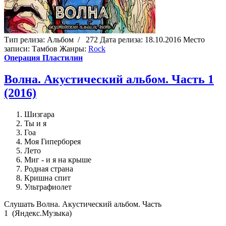
Тип релиза:
Альбом
/
272
Дата релиза:
18.10.2016
Место
записи:
Тамбов
Жанры:
Rock
Операция Пластилин
Волна. Акустический альбом. Часть 1
(2016)
Шизгара
Ты и я
Гоа
Моя Гиперборея
Лето
Миг - и я на крыше
Родная страна
Кришна спит
Ультрафиолет
Cлушать Волна. Акустический альбом. Часть
1 (Яндекс.Музыка)