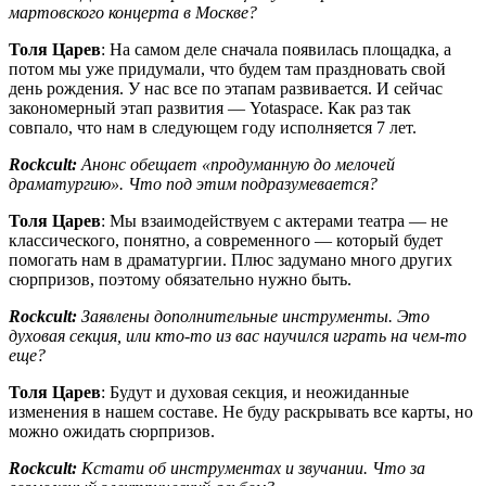
мартовского концерта в Москве?
Толя Царев
: На самом деле сначала появилась площадка, а
потом мы уже придумали, что будем там праздновать свой
день рождения. У нас все по этапам развивается. И сейчас
закономерный этап развития — Yotaspace. Как раз так
совпало, что нам в следующем году исполняется 7 лет.
Rockcult:
Анонс обещает «продуманную до мелочей
драматургию». Что под этим подразумевается?
Толя Царев
: Мы взаимодействуем с актерами театра — не
классического, понятно, а современного — который будет
помогать нам в драматургии. Плюс задумано много других
сюрпризов, поэтому обязательно нужно быть.
Rockcult:
Заявлены дополнительные инструменты. Это
духовая секция, или кто-то из вас научился играть на чем-то
еще?
Толя Царев
: Будут и духовая секция, и неожиданные
изменения в нашем составе. Не буду раскрывать все карты, но
можно ожидать сюрпризов.
Rockcult:
Кстати об инструментах и звучании. Что за