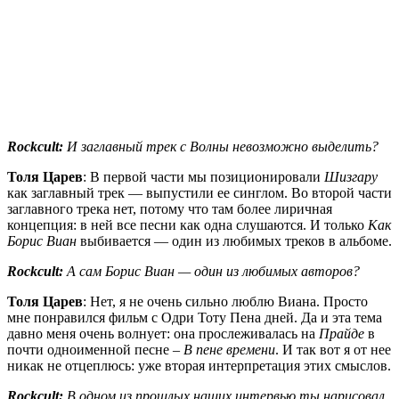
Rockcult:
И заглавный трек с
Волны
невозможно выделить?
Толя Царев
: В первой части мы позиционировали
Шизгару
как заглавный трек — выпустили ее синглом. Во второй части
заглавного трека нет, потому что там более лиричная
концепция: в ней все песни как одна слушаются. И только
Как
Борис Виан
выбивается — один из любимых треков в альбоме.
Rockcult:
А сам Борис Виан — один из любимых авторов?
Толя Царев
: Нет, я не очень сильно люблю Виана. Просто
мне понравился фильм с Одри Тоту Пена дней. Да и эта тема
давно меня очень волнует: она прослеживалась на
Прайде
в
почти одноименной песне –
В пене времени
. И так вот я от нее
никак не отцеплюсь: уже вторая интерпретация этих смыслов.
Rockcult:
В одном из прошлых наших интервью ты нарисовал