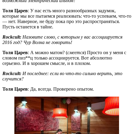
возможный электрический альбом?
Толя Царев
: У нас есть много разнообразных задумок,
которые мы все пытаемся реализовать: что-то успеваем, что-то
— нет. Наверное, не буду пока про это распространяться.
Пусть останется в тайне.
Rockcult:
Назовите слово, с которым у вас ассоциируется
2016 год? Чур
Волна
не говорить!
Толя Царев
: А можно матом? (
смеется
) Просто он у меня с
словом пиз**ц только ассоциируется. Вот абсолютно
серьезно. И в хорошем смысле, и в плохом.
Rockcult:
И последнее: если во что-то сильно верить, это
случится?
Толя Царев
: Да, всегда. Проверено опытом.