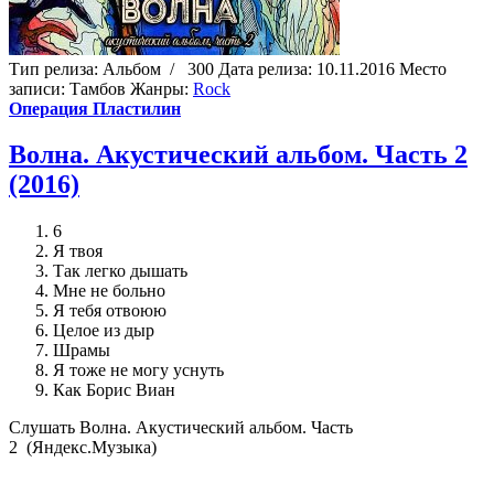
Тип релиза:
Альбом
/
300
Дата релиза:
10.11.2016
Место
записи:
Тамбов
Жанры:
Rock
Операция Пластилин
Волна. Акустический альбом. Часть 2
(2016)
6
Я твоя
Так легко дышать
Мне не больно
Я тебя отвоюю
Целое из дыр
Шрамы
Я тоже не могу уснуть
Как Борис Виан
Cлушать Волна. Акустический альбом. Часть
2 (Яндекс.Музыка)