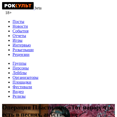
beta
18+
Посты
Новости
События
Отчеты
Игры
Интервью
Розыгрыши
Рецензии
Группы
Персоны
Лейблы
Организаторы
Площадки
Фестивали
Видео
Релизы
Операция Пластилин: «Тот напор, что
есть в песнях, акустика не