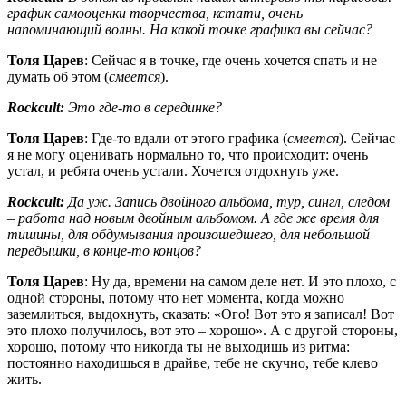
график самооценки творчества, кстати, очень
напоминающий волны. На какой точке графика вы сейчас?
Толя Царев
: Сейчас я в точке, где очень хочется спать и не
думать об этом (
смеется
).
Rockcult:
Это где-то в серединке?
Толя Царев
: Где-то вдали от этого графика (
смеется
). Сейчас
я не могу оценивать нормально то, что происходит: очень
устал, и ребята очень устали. Хочется отдохнуть уже.
Rockcult:
Да уж. Запись двойного альбома, тур, сингл, следом
– работа над новым двойным альбомом. А где же время для
тишины, для обдумывания произошедшего, для небольшой
передышки, в конце-то концов?
Толя Царев
: Ну да, времени на самом деле нет. И это плохо, с
одной стороны, потому что нет момента, когда можно
заземлиться, выдохнуть, сказать: «Ого! Вот это я записал! Вот
это плохо получилось, вот это – хорошо». А с другой стороны,
хорошо, потому что никогда ты не выходишь из ритма:
постоянно находишься в драйве, тебе не скучно, тебе клево
жить.