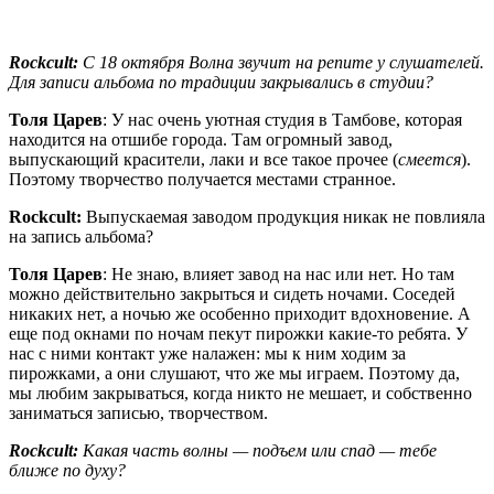
Rockcult:
С 18 октября
Волна
звучит на репите у слушателей.
Для записи альбома по традиции закрывались в студии?
Толя Царев
: У нас очень уютная студия в Тамбове, которая
находится на отшибе города. Там огромный завод,
выпускающий красители, лаки и все такое прочее (
смеется
).
Поэтому творчество получается местами странное.
Rockcult:
Выпускаемая заводом продукция никак не повлияла
на запись альбома?
Толя Царев
: Не знаю, влияет завод на нас или нет. Но там
можно действительно закрыться и сидеть ночами. Соседей
никаких нет, а ночью же особенно приходит вдохновение. А
еще под окнами по ночам пекут пирожки какие-то ребята. У
нас с ними контакт уже налажен: мы к ним ходим за
пирожками, а они слушают, что же мы играем. Поэтому да,
мы любим закрываться, когда никто не мешает, и собственно
заниматься записью, творчеством.
Rockcult:
Какая часть волны — подъем или спад — тебе
ближе по духу?