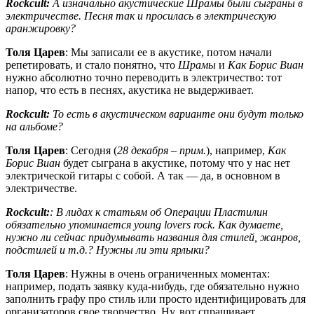
Rockcult:
А изначально акустические
Шрамы
были сыграны в
электричестве. Песня так и просилась в электрическую
аранжировку?
Толя Царев
: Мы записали ее в акустике, потом начали
репетировать, и стало понятно, что
Шрамы
и
Как Борис Виан
нужно абсолютно точно переводить в электричество: тот
напор, что есть в песнях, акустика не выдерживает.
Rockcult:
То есть в акустическом варианте они будут только
на альбоме?
Толя Царев
: Сегодня (
28 декабря – прим.
), например,
Как
Борис Виан
будет сыграна в акустике, потому что у нас нет
электрической гитары с собой. А так — да, в основном в
электричестве.
Rockcult:
: В лидах к статьям об Операции Пластилин
обязательно упоминается young lovers rock. Как думаете,
нужно ли сейчас придумывать названия для стилей, жанров,
подстилей и т.д.? Нужны ли эти ярлыки?
Толя Царев
: Нужны в очень ограниченных моментах:
например, подать заявку куда-нибудь, где обязательно нужно
заполнить графу про стиль или просто идентифицировать для
организаторов свое творчество. Ну, вот спрашивает