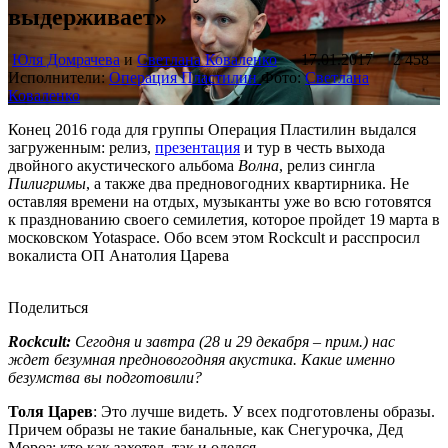
выдерживает»
Юля Домрачева
и
Светлана Коваленко
17.01.2017
2 458
Исполнители:
Операция Пластилин
Фото:
Светлана
Коваленко
Конец 2016 года для группы Операция Пластилин выдался
загруженным: релиз,
презентация
и тур в честь выхода
двойного акустического альбома
Волна
, релиз сингла
Пилигримы
, а также два предновогодних квартирника. Не
оставляя времени на отдых, музыканты уже во всю готовятся
к празднованию своего семилетия, которое пройдет 19 марта в
московском Yotaspace. Обо всем этом Rockcult и расспросил
вокалиста ОП Анатолия Царева
Поделиться
Rockcult:
Сегодня и завтра (
28 и 29 декабря – прим.
) нас
ждет безумная предновогодняя акустика. Какие именно
безумства вы подготовили?
Толя Царев
: Это лучше видеть. У всех подготовлены образы.
Причем образы не такие банальные, как Снегурочка, Дед
Мороз: кто как захотел, так и оделся.