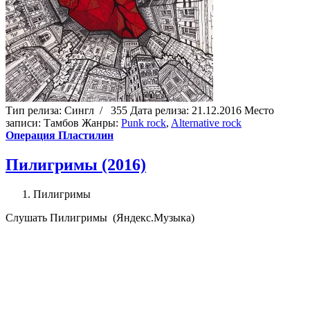
Тип релиза:
Сингл
/
355
Дата релиза:
21.12.2016
Место
записи:
Тамбов
Жанры:
Punk rock
,
Alternative rock
Операция Пластилин
Пилигримы (2016)
Пилигримы
Cлушать Пилигримы (Яндекс.Музыка)