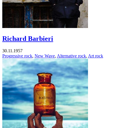
Richard Barbieri
30.11.1957
Progressive rock
,
New Wave
,
Alternative rock
,
Art rock