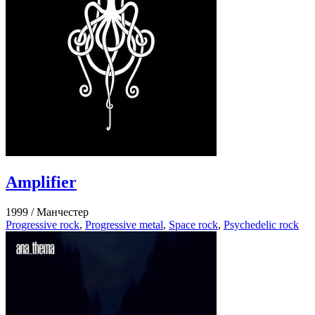
Amplifier
1999 /
Манчестер
Progressive rock
,
Progressive metal
,
Space rock
,
Psychedelic rock