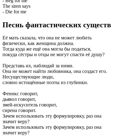
- Beg for me
The siren says
- Die for me
Песнь фантастических существ
Её мать сказала, что она не может любить
физически, как женщина должна.
Тогда куда же ещё она могла бы податься,
покуда сёстры и отцы не могут спасти её душу?
Представь их, наблюдай за ними.
Она не может найти любовника, она создаст его.
Несуществующие люди,
словно истощённые поэты из глубинки.
Феникс говорит,
дьявол говорит,
змей-искуситель говорит,
сирена говорит.
Зачем использовать эту формулировку, раз она
значит веру?
Зачем использовать эту формулировку, раз она
значит веру?