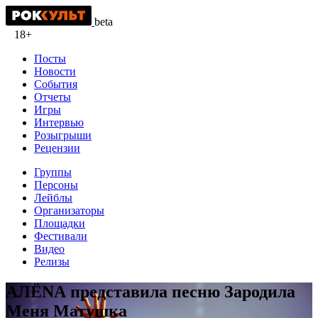
beta
18+
Посты
Новости
События
Отчеты
Игры
Интервью
Розыгрыши
Рецензии
Группы
Персоны
Лейблы
Организаторы
Площадки
Фестивали
Видео
Релизы
АЛЁNА представила песню Зародила
Меня Матушка