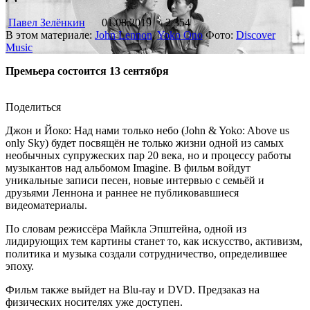
Павел Зелёнкин
01.08.2019
2 354
В этом материале:
John Lennon
,
Yoko Ono
Фото:
Discover
Music
Премьера состоится 13 сентября
Поделиться
Джон и Йоко: Над нами только небо (John & Yoko: Above us
only Sky) будет посвящён не только жизни одной из самых
необычных супружеских пар 20 века, но и процессу работы
музыкантов над альбомом Imagine. В фильм войдут
уникальные записи песен, новые интервью с семьёй и
друзьями Леннона и раннее не публиковавшиеся
видеоматериалы.
По словам режиссёра Майкла Эпштейна, одной из
лидирующих тем картины станет то, как искусство, активизм,
политика и музыка создали сотрудничество, определившее
эпоху.
Фильм также выйдет на Blu-ray и DVD. Предзаказ на
физических носителях уже доступен.