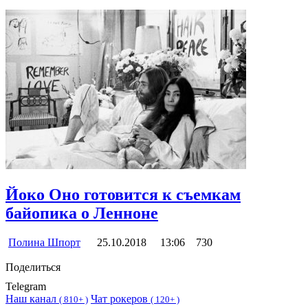
Йоко Оно готовится к съемкам
байопика о Ленноне
Полина Шпорт
25.10.2018
13:06
730
Поделиться
Telegram
Наш канал
Чат рокеров
(
810+ )
(
120+ )