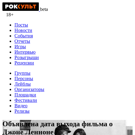
beta
18+
Посты
Новости
События
Отчеты
Игры
Интервью
Розыгрыши
Рецензии
Группы
Персоны
Лейблы
Организаторы
Площадки
Фестивали
Видео
Релизы
Объявлена дата выхода фильма о
Джоне Ленноне