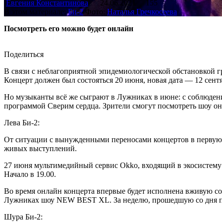
Евгения Константинова
24.06.2021
155
В этом материале:
Би-2
Фото:
Наталья Гречкосеева
Посмотреть его можно будет онлайн
Поделиться
В связи с неблагоприятной эпидемиологической обстановкой 
Концерт должен был состояться 20 июня, новая дата — 12 сентя
Но музыканты всё же сыграют в Лужниках в июне: с соблюдени
программой Сверим сердца. Зрители смогут посмотреть шоу о
Лева Би-2:
От ситуации с вынужденными переносами концертов в первую о
живых выступлений.
27 июня мультимедийный сервис Okko, входящий в экосистему
Начало в 19.00.
Во время онлайн концерта впервые будет исполнена вживую со
Лужниках шоу NEW BEST XL. За неделю, прошедшую со дня пре
Шура Би-2: