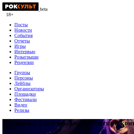
beta
18+
Посты
Новости
События
Отчеты
Игры
Интервью
Розыгрыши
Рецензии
Группы
Персоны
Лейблы
Организаторы
Площадки
Фестивали
Видео
Релизы
Группа Би-2 всё же сыграет летний ко