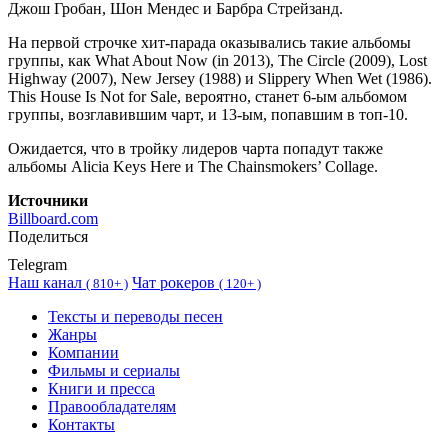
Джош Гробан, Шон Мендес и Барбра Стрейзанд.
На первой строчке хит-парада оказывались такие альбомы
группы, как What About Now (in 2013), The Circle (2009), Lost
Highway (2007), New Jersey (1988) и Slippery When Wet (1986).
This House Is Not for Sale, вероятно, станет 6-ым альбомом
группы, возглавившим чарт, и 13-ым, попавшим в топ-10.
Ожидается, что в тройку лидеров чарта попадут также
альбомы Alicia Keys Here и The Chainsmokers’ Collage.
Источники
Billboard.com
Поделиться
Telegram
Наш канал
Чат рокеров
(
810+ )
(
120+ )
Тексты и переводы песен
Жанры
Компании
Фильмы и сериалы
Книги и пресса
Правообладателям
Контакты