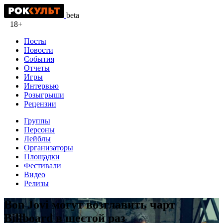
beta
18+
Посты
Новости
События
Отчеты
Игры
Интервью
Розыгрыши
Рецензии
Группы
Персоны
Лейблы
Организаторы
Площадки
Фестивали
Видео
Релизы
Bon Jovi могут возглавить чарт
Billboard в шестой раз