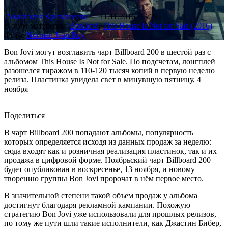
Анастасия Кривашеева
11.11.2016
779
В этом материале:
Bon Jovi
,
This House Is Not for Sale (2016)
Фото:
Norman Jean Roy
Bon Jovi могут возглавить чарт Billboard 200 в шестой раз с
альбомом This House Is Not for Sale. По подсчетам, лонгплей
разошелся тиражом в 110-120 тысяч копий в первую неделю
релиза. Пластинка увидела свет в минувшую пятницу, 4
ноября
Поделиться
В чарт Billboard 200 попадают альбомы, популярность
которых определяется исходя из данных продаж за неделю:
сюда входят как и розничная реализация пластинок, так и их
продажа в цифровой форме. Ноябрьский чарт Billboard 200
будет опубликован в воскресенье, 13 ноября, и новому
творению группы Bon Jovi пророчат в нём первое место.
В значительной степени такой объем продаж у альбома
достигнут благодаря рекламной кампании. Похожую
стратегию Bon Jovi уже использовали для прошлых релизов,
по тому же пути шли такие исполнители, как Джастин Бибер,