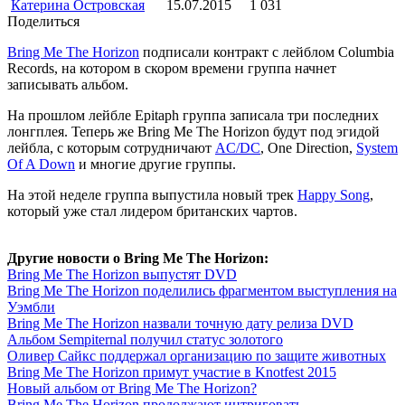
Катерина Островская
15.07.2015
1 031
Поделиться
Bring Me The Horizon
подписали контракт с лейблом Columbia
Records, на котором в скором времени группа начнет
записывать альбом.
На прошлом лейбле Epitaph группа записала три последних
лонгплея. Теперь же Bring Me The Horizon будут под эгидой
лейбла, с которым сотрудничают
AC/DC
, One Direction,
System
Of A Down
и многие другие группы.
На этой неделе группа выпустила новый трек
Happy Song
,
который уже стал лидером британских чартов.
Другие новости о Bring Me The Horizon:
Bring Me The Horizon выпустят DVD
Bring Me The Horizon поделились фрагментом выступления на
Уэмбли
Bring Me The Horizon назвали точную дату релиза DVD
Альбом Sempiternal получил статус золотого
Оливер Сайкс поддержал организацию по защите животных
Bring Me The Horizon примут участие в Knotfest 2015
Новый альбом от Bring Me The Horizon?
Bring Me The Horizon продолжают интриговать