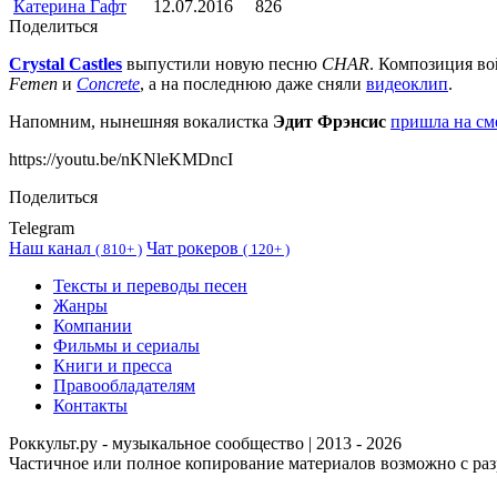
Катерина Гафт
12.07.2016
826
Поделиться
Crystal Castles
выпустили новую песню
CHAR
. Композиция во
Femen
и
Concrete
, а на последнюю даже сняли
видеоклип
.
Напомним, нынешняя вокалистка
Эдит Фрэнсис
пришла на см
https://youtu.be/nKNleKMDncI
Поделиться
Telegram
Наш канал
Чат рокеров
(
810+ )
(
120+ )
Тексты и переводы песен
Жанры
Компании
Фильмы и сериалы
Книги и пресса
Правообладателям
Контакты
Роккульт.ру - музыкальное сообщество | 2013 - 2026
Частичное или полное копирование материалов возможно с ра