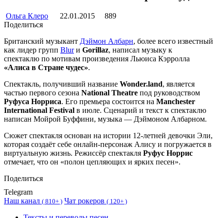
Ольга Клеро
22.01.2015
889
Поделиться
Британский музыкант
Дэймон Албарн
, более всего известный
как лидер групп
Blur
и
Gorillaz
, написал музыку к
спектаклю по мотивам произведения Льюиса Кэрролла
«Алиса в Стране чудес»
.
Спектакль, получивший название
Wonder.land
, является
частью первого сезона
National Theatre
под руководством
Руфуса Норриса
. Его премьера состоится на
Manchester
International Festival
в июле. Сценарий и текст к спектаклю
написан Мойрой Буффини, музыка — Дэймоном Албарном.
Сюжет спектакля основан на истории 12-летней девочки Эли,
которая создаёт себе онлайн-персонаж Алису и погружается в
виртуальную жизнь. Режиссёр спектакля
Руфус Норрис
отмечает, что он «полон цепляющих и ярких песен».
Поделиться
Telegram
Наш канал
Чат рокеров
(
810+ )
(
120+ )
Тексты и переводы песен