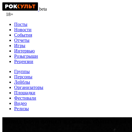
beta
18+
Посты
Новости
События
Отчеты
Игры
Интервью
Розыгрыши
Рецензии
Группы
Персоны
Лейблы
Организаторы
Площадки
Фестивали
Видео
Релизы
Дэвид Боуи вошел в список самых вли