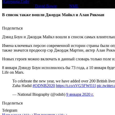
Катерина Гафт
10.01.2020
645
В этом материале:
David Bowie
Фото:
NME
В список также вошли Джордж Майкл и Алан Рикман
Поделиться
Дэвид Боуи и Джордж Майкл вошли в список самых влиятельн
Имена ключевых персон современной истории страны были опубл
также значатся продюсер сэр Джордж Мартин, актер Алан Рикм
Новых героев можно включать в данный словарь только поле их с
8 января Дэвиду Боуи исполнилось бы 73 года, а 10 января бу
Life on Mars.
To celebrate the new year, we have added over 200 British liv
Zaha Hadid
#ODNB2020
https://t.co/sVG5FWf11l
pic.twitte
— National Biography (@odnb)
9 января 2020 г.
Поделиться
Telegram
Наш канал
Чат рокеров