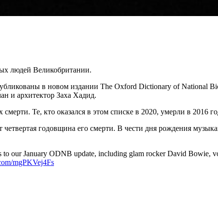
ых людей Великобритании.
икованы в новом издании The Oxford Dictionary of National Bio
ан и архитектор Заха Хадид.
мерти. Те, кто оказался в этом списке в 2020, умерли в 2016 год
дет четвертая годовщина его смерти. В чести дня рождения музы
es to our January ODNB update, including glam rocker David Bowie, vo
r.com/mgPKVej4Fs