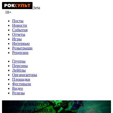
beta
18+
Посты
Новости
События
Отчеты
Игры
Интервью
Розыгрыши
Рецензии
Группы
Персоны
Лейблы
Организаторы
Площадки
Фестивали
Видео
Релизы
Дельфин выпустил сингл под
названием J2000.0