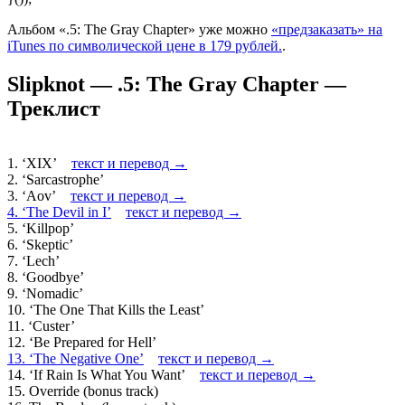
Альбом «.5: The Gray Chapter» уже можно
«предзаказать» на
iTunes по символической цене в 179 рублей.
.
Slipknot — .5: The Gray Chapter —
Треклист
1. ‘XIX’
текст и перевод →
2. ‘Sarcastrophe’
3. ‘Aov’
текст и перевод →
4. ‘The Devil in I’
текст и перевод →
5. ‘Killpop’
6. ‘Skeptic’
7. ‘Lech’
8. ‘Goodbye’
9. ‘Nomadic’
10. ‘The One That Kills the Least’
11. ‘Custer’
12. ‘Be Prepared for Hell’
13. ‘The Negative One’
текст и перевод →
14. ‘If Rain Is What You Want’
текст и перевод →
15. Override (bonus track)