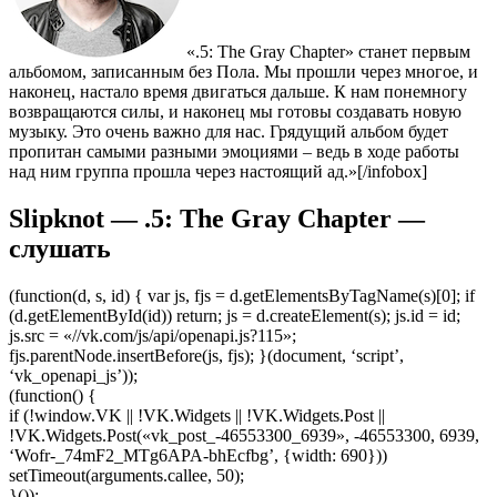
«.5: The Gray Chapter» станет первым
альбомом, записанным без Пола. Мы прошли через многое, и
наконец, настало время двигаться дальше. К нам понемногу
возвращаются силы, и наконец мы готовы создавать новую
музыку. Это очень важно для нас. Грядущий альбом будет
пропитан самыми разными эмоциями – ведь в ходе работы
над ним группа прошла через настоящий ад.»[/infobox]
Slipknot — .5: The Gray Chapter —
слушать
(function(d, s, id) { var js, fjs = d.getElementsByTagName(s)[0]; if
(d.getElementById(id)) return; js = d.createElement(s); js.id = id;
js.src = «//vk.com/js/api/openapi.js?115»;
fjs.parentNode.insertBefore(js, fjs); }(document, ‘script’,
‘vk_openapi_js’));
(function() {
if (!window.VK || !VK.Widgets || !VK.Widgets.Post ||
!VK.Widgets.Post(«vk_post_-46553300_6939», -46553300, 6939,
‘Wofr-_74mF2_MTg6APA-bhEcfbg’, {width: 690}))
setTimeout(arguments.callee, 50);
}());