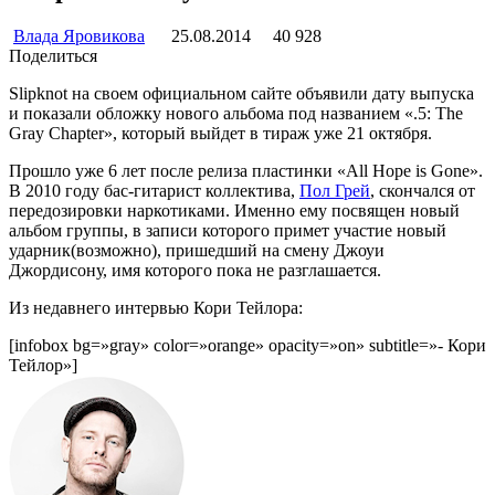
Влада Яровикова
25.08.2014
40 928
Поделиться
Slipknot на своем официальном сайте объявили дату выпуска
и показали обложку нового альбома под названием «.5: The
Gray Chapter», который выйдет в тираж уже 21 октября.
Прошло уже 6 лет после релиза пластинки «All Hope is Gone».
В 2010 году бас-гитарист коллектива,
Пол Грей
, скончался от
передозировки наркотиками. Именно ему посвящен новый
альбом группы, в записи которого примет участие новый
ударник(возможно), пришедший на смену Джоуи
Джордисону, имя которого пока не разглашается.
Из недавнего интервью Кори Тейлора:
[infobox bg=»gray» color=»orange» opacity=»on» subtitle=»- Кори
Тейлор»]