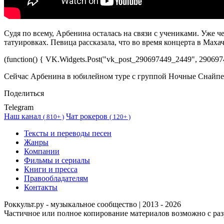
Судя по всему, Арбенина осталась на связи с учениками. Уже ч
татуировках. Певица рассказала, что во время концерта в Маха
(function() { VK.Widgets.Post("vk_post_290697449_2449", 2906
Сейчас Арбенина в юбилейном туре с группой Ночные Снайпе
Поделиться
Telegram
Наш канал
Чат рокеров
(
810+ )
(
120+ )
Тексты и переводы песен
Жанры
Компании
Фильмы и сериалы
Книги и пресса
Правообладателям
Контакты
Роккульт.ру - музыкальное сообщество | 2013 - 2026
Частичное или полное копирование материалов возможно с ра