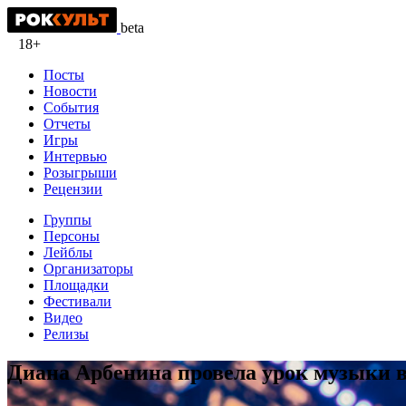
beta
18+
Посты
Новости
События
Отчеты
Игры
Интервью
Розыгрыши
Рецензии
Группы
Персоны
Лейблы
Организаторы
Площадки
Фестивали
Видео
Релизы
Диана Арбенина провела урок музыки 