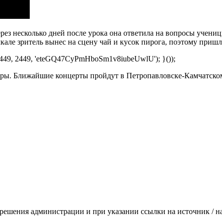
ерез несколько дней после урока она ответила на вопросы учени
чкале зритель вынес на сцену чай и кусок пирога, поэтому приш
97449, 2449, 'eteGQ47CyPmHboSm1v8iubeUwlU'); }());
ры. Ближайшие концерты пройдут в Петропавловске-Камчатском
зрешения администрации и при указании ссылки на источник / 