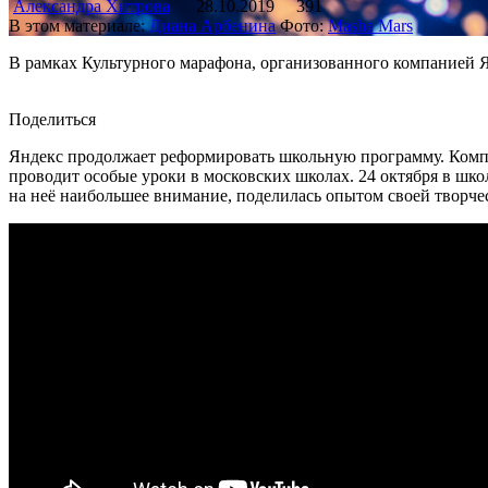
Александра Хитрова
28.10.2019
391
В этом материале:
Диана Арбенина
Фото:
Masha Mars
В рамках Культурного марафона, организованного компанией 
Поделиться
Яндекс продолжает реформировать школьную программу. Компан
проводит особые уроки в московских школах. 24 октября в шко
на неё наибольшее внимание, поделилась опытом своей творче