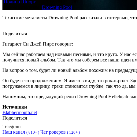
Полина Шпорт
25.12.2017
787
В этом материале:
Drowning Pool
Техасские металисты Drowning Pool рассказали в интервью, чт
Поделиться
Гитарист Си Джей Пирс говорит:
Мы сейчас работаем над новыми песнями, и это круто. У нас ес
получится новый альбом. Так что мы соберем все наши идеи вм
На вопрос о том, будет ли новый альбом похожим на предыдущ
Он будет его продолжением. Я имею в виду, это рок-н-ролл. З
погружаемся в лирику, треки становятся глубже, так что да, мы
Напомним, что предыдущий релиз Drowning Pool Hellelujah выш
Источники
Blabbermouth.net
Поделиться
Telegram
Наш канал
Чат рокеров
(
810+ )
(
120+ )