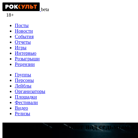
beta
18+
Посты
Новости
События
Отчеты
Игры
Интервью
Розыгрыши
Рецензии
Группы
Персоны
Лейблы
Организаторы
Площадки
Фестивали
Видео
Релизы
Drowning Pool работают над седьмым а