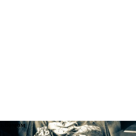
льбомом