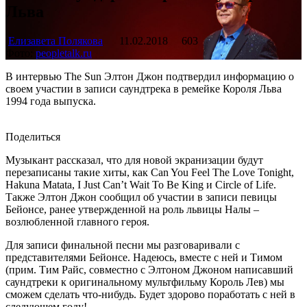
Льва
Елизавета Полякова
11.02.2018
603
Фото:
peopletalk.ru
В интервью The Sun Элтон Джон подтвердил информацию о
своем участии в записи саундтрека в ремейке Короля Льва
1994 года выпуска.
Поделиться
Музыкант рассказал, что для новой экранизации будут
перезаписаны такие хиты, как Can You Feel The Love Tonight,
Hakuna Matata, I Just Can’t Wait To Be King и Circle of Life.
Также Элтон Джон сообщил об участии в записи певицы
Бейонсе, ранее утвержденной на роль львицы Налы –
возлюбленной главного героя.
Для записи финальной песни мы разговаривали с
представителями Бейонсе. Надеюсь, вместе с ней и Тимом
(прим. Тим Райс, совместно с Элтоном Джоном написавший
саундтреки к оригинальному мультфильму Король Лев) мы
сможем сделать что-нибудь. Будет здорово поработать с ней в
следующем году!