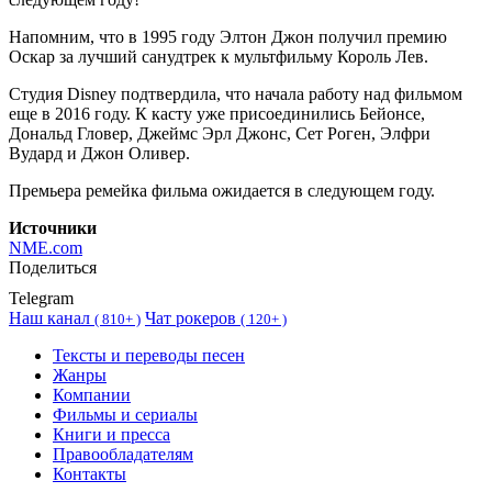
Напомним, что в 1995 году Элтон Джон получил премию
Оскар за лучший санудтрек к мультфильму Король Лев.
Студия Disney подтвердила, что начала работу над фильмом
еще в 2016 году. К касту уже присоединились Бейонсе,
Дональд Гловер, Джеймс Эрл Джонс, Сет Роген, Элфри
Вудард и Джон Оливер.
Премьера ремейка фильма ожидается в следующем году.
Источники
NME.com
Поделиться
Telegram
Наш канал
Чат рокеров
(
810+ )
(
120+ )
Тексты и переводы песен
Жанры
Компании
Фильмы и сериалы
Книги и пресса
Правообладателям
Контакты