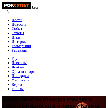
beta
18+
Посты
Новости
События
Отчеты
Игры
Интервью
Розыгрыши
Рецензии
Группы
Персоны
Лейблы
Организаторы
Площадки
Фестивали
Видео
Релизы
Элтон Джон подтвердил участие в
записи саундтрека к ремейку Короля