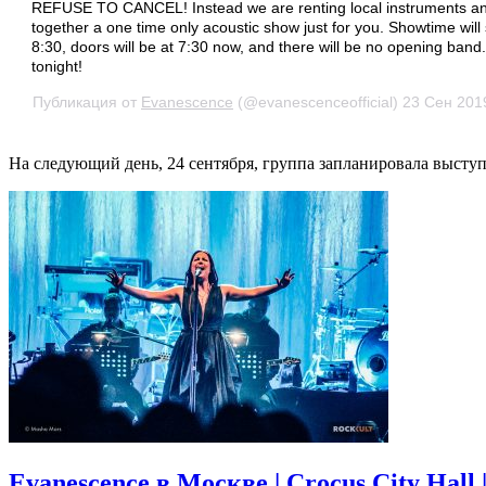
REFUSE TO CANCEL! Instead we are renting local instruments an
together a one time only acoustic show just for you. Showtime will s
8:30, doors will be at 7:30 now, and there will be no opening band
tonight!
Публикация от
Evanescence
(@evanescenceofficial)
23 Сен 201
На следующий день, 24 сентября, группа запланировала выступл
Evanescence в Москве | Crocus City Hall |