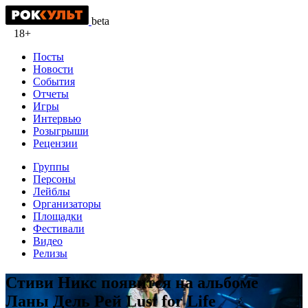
beta
18+
Посты
Новости
События
Отчеты
Игры
Интервью
Розыгрыши
Рецензии
Группы
Персоны
Лейблы
Организаторы
Площадки
Фестивали
Видео
Релизы
Стиви Никс появится на альбоме
Ланы Дель Рей Lust for Life