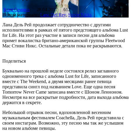
Катя Семина
28.04.2017
612
В этом материале:
Lana Del Rey
,
Stevie Nicks
Лана Дель Рей продолжает сотрудничество с другими
исполнителями в рамках её пятого предстоящего альбома Lust
for Life. На этот раз участие в записи песни для альбома
примет вокалистка британо-американской группы Fleetwood
Mac Стиви Никс. Остальные детали пока не раскрываются.
Поделиться
Буквально на прошлой неделе состоялся релиз заглавного
одноименного трека с альбома Lust for Life, записанного
вместе с The Weekend, а двумя месяцами ранее певица
представила сингл под названием Love. Еще одна песня
Tomorrow Never Came записана вместе с Шоном Ленноном.
Несмотря на все раскрытые подробности, дата выхода альбома
держится в секрете.
Небольшой отрывок песни, вдохновленной весенним
музыкальным фестивалем Coachella, Дель Рей представила с
своем инстаграм. Возможно, эту песню мы так же услышим
на новом альбоме певицы.