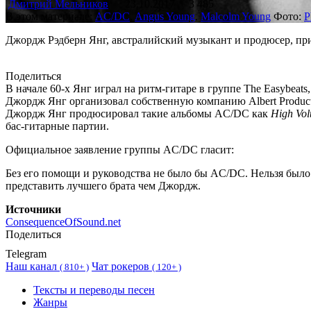
Дмитрий Мельников
23.10.2017
3 485
В этом материале:
AC/DC
,
Angus Young
,
Malcolm Young
Фото:
P
Джордж Рэдберн Янг, австралийский музыкант и продюсер, при
Поделиться
В начале 60-х Янг играл на ритм-гитаре в группе The Easybeats
Джордж Янг организовал собственную компанию Albert Product
Джордж Янг продюсировал такие альбомы AC/DC как
High Vol
бас-гитарные партии.
Официальное заявление группы AC/DC гласит:
Без его помощи и руководства не было бы AC/DC. Нельзя было 
представить лучшего брата чем Джордж.
Источники
ConsequenceOfSound.net
Поделиться
Telegram
Наш канал
Чат рокеров
(
810+ )
(
120+ )
Тексты и переводы песен
Жанры