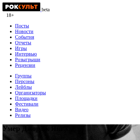
beta
18+
Посты
Новости
События
Отчеты
Игры
Интервью
Розыгрыши
Рецензии
Группы
Персоны
Лейблы
Организаторы
Площадки
Фестивали
Видео
Релизы
Умер Джордж Янг