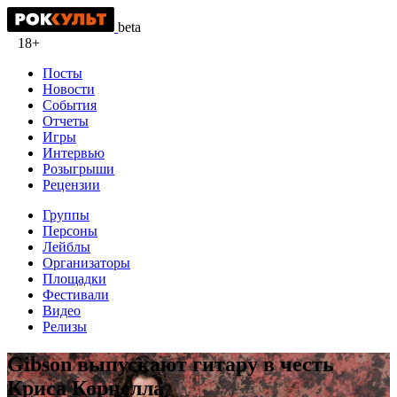
beta
18+
Посты
Новости
События
Отчеты
Игры
Интервью
Розыгрыши
Рецензии
Группы
Персоны
Лейблы
Организаторы
Площадки
Фестивали
Видео
Релизы
Gibson выпускают гитару в честь
Криса Корнелла