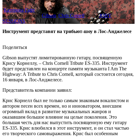
Катерина Гафт
16.01.2019
1 674
В этом материале:
Gibson
,
Chris Cornell
Фото:
JOBY
SESSIONS
Инструмент представят на трибьют-шоу в Лос-Анджелесе
Поделиться
Gibson выпустят лимитированную гитару, посвященную
Крису Корнеллу, – Chris Cornell Tribute ES-335. Инструмент
будет представлен на концерте памяти музыканта I Am The
Highway: A Tribute to Chris Cornell, который состоится сегодня,
16 января, в Лос-Анджелесе.
Представитель компании заявил:
Крис Корнелл был не только самым знаковым вокалистом и
автором песен всех времен, но и инноватором, внесшим
огромный вклад в развитие музыкальных жанров и
оказавшим большое влияние на целые поколения. Это
большая честь для нас выпустить посвященную ему гитару
ES-335. Крис влюбился в этот инструмент, и он стал частью
его творческого самовыражения. Крис был особенным