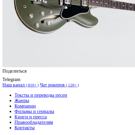
Поделиться
Telegram
Наш канал
Чат рокеров
(
810+ )
(
120+ )
Тексты и переводы песен
Жанры
Компании
Фильмы и сериалы
Книги и пресса
Правообладателям
Контакты