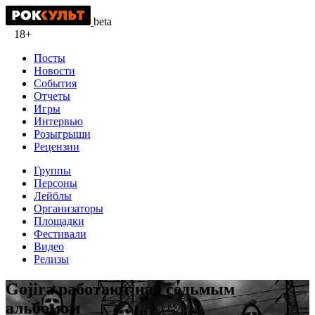
beta
18+
Посты
Новости
События
Отчеты
Игры
Интервью
Розыгрыши
Рецензии
Группы
Персоны
Лейблы
Организаторы
Площадки
Фестивали
Видео
Релизы
Gojira работают над седьмым
альбомом