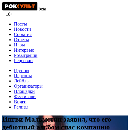
beta
18+
Посты
Новости
События
Отчеты
Игры
Интервью
Розыгрыши
Рецензии
Группы
Персоны
Лейблы
Организаторы
Площадки
Фестивали
Видео
Релизы
Ингви Мальмстин заявил, что его
дебютный альбом спас компанию