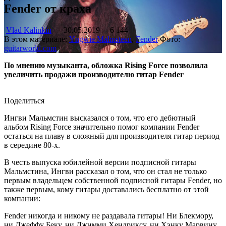
Fender от краха
Vlad Kalinkin
30.05.2019
6 144
В этом материале:
Yngwie Malmsteen
,
Fender
Фото:
guitarworld.com
По мнению музыканта, обложка Rising Force позволила
увеличить продажи производителю гитар Fender
Поделиться
Ингви Мальмстин высказался о том, что его дебютный
альбом Rising Force значительно помог компании Fender
остаться на плаву в сложный для производителя гитар период
в середине 80-х.
В честь выпуска юбилейной версии подписной гитары
Мальмстина, Ингви рассказал о том, что он стал не только
первым владельцем собственной подписной гитары Fender, но
также первым, кому гитары доставались бесплатно от этой
компании:
Fender никогда и никому не раздавала гитары! Ни Блекмору,
ни Джеффу Беку, ни Джимми Хендриксу, ни Хэнку Марвину,