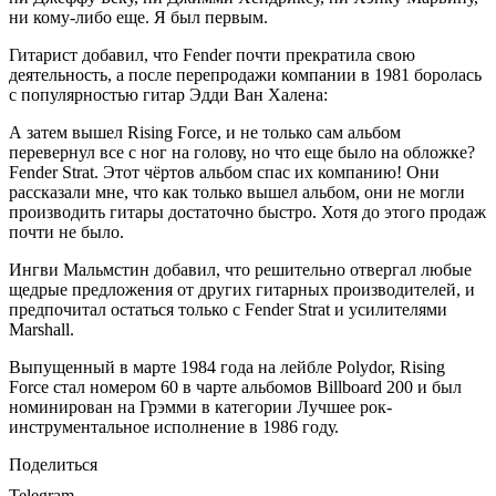
ни кому-либо еще. Я был первым.
Гитарист добавил, что Fender почти прекратила свою
деятельность, а после перепродажи компании в 1981 боролась
с популярностью гитар Эдди Ван Халена:
А затем вышел Rising Force, и не только сам альбом
перевернул все с ног на голову, но что еще было на обложке?
Fender Strat. Этот чёртов альбом спас их компанию! Они
рассказали мне, что как только вышел альбом, они не могли
производить гитары достаточно быстро. Хотя до этого продаж
почти не было.
Ингви Мальмстин добавил, что решительно отвергал любые
щедрые предложения от других гитарных производителей, и
предпочитал остаться только с Fender Strat и усилителями
Marshall.
Выпущенный в марте 1984 года на лейбле Polydor, Rising
Force стал номером 60 в чарте альбомов Billboard 200 и был
номинирован на Грэмми в категории Лучшее рок-
инструментальное исполнение в 1986 году.
Поделиться
Telegram