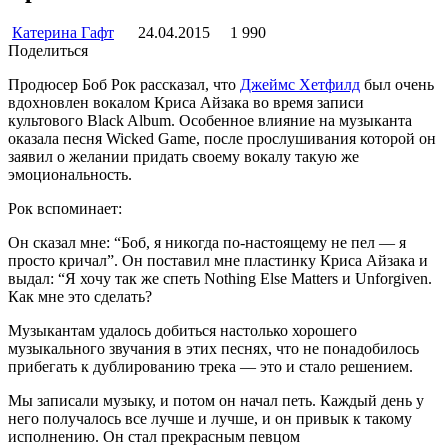
Катерина Гафт
24.04.2015
1 990
Поделиться
Продюсер Боб Рок рассказал, что
Джеймс Хетфилд
был очень
вдохновлен вокалом Криса Айзака во время записи
культового Black Album. Особенное влияние на музыканта
оказала песня Wicked Game, после прослушивания которой он
заявил о желании придать своему вокалу такую же
эмоциональность.
Рок вспоминает:
Он сказал мне: “Боб, я никогда по-настоящему не пел — я
просто кричал”. Он поставил мне пластинку Криса Айзака и
выдал: “Я хочу так же спеть Nothing Else Matters и Unforgiven.
Как мне это сделать?
Музыкантам удалось добиться настолько хорошего
музыкального звучания в этих песнях, что не понадобилось
прибегать к дублированию трека — это и стало решением.
Мы записали музыку, и потом он начал петь. Каждый день у
него получалось все лучше и лучше, и он привык к такому
исполнению. Он стал прекрасным певцом