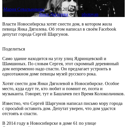
Мария Севальникова
20.10.2017
1 558
В этом материале:
Янка Дягилева
Фото:
photoyan
Власти Новосибирска хотят снести дом, в котором жила
певица Янка Дягилева. Об этом написал в своём Facebook
депутат города Сергей Шаргунов.
Поделиться
Само здание находится на углу улиц Ядринцевской и
Шамшиных. По словам Сергея, этот скромный деревянный
дом непременно надо спасти. Он предлагает устроить в
одноэтажном доме певицы музей русского рока.
Хотят снести дом Янки Дягилевой в Новосибирске. Особое
место, куда едут те, кто любит и помнит ее, поэта и
музыканта. Говорят, тут и Башлачев пел Время Колокольчиков.
Известно, что Сергей Шаргунов написал письмо мэру города
с просьбой оставить дом. Депутат уверен, что дом удастся
отстоять и спасти.
В 2014 году в Новосибирске в доме 61 по улице