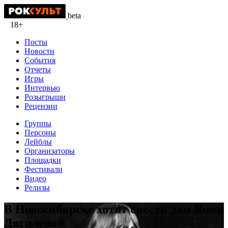
beta
18+
Посты
Новости
События
Отчеты
Игры
Интервью
Розыгрыши
Рецензии
Группы
Персоны
Лейблы
Организаторы
Площадки
Фестивали
Видео
Релизы
В Новосибирске хотят снести дом Янки
Дягилевой