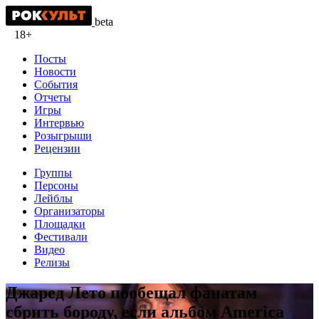
beta
18+
Посты
Новости
События
Отчеты
Игры
Интервью
Розыгрыши
Рецензии
Группы
Персоны
Лейблы
Организаторы
Площадки
Фестивали
Видео
Релизы
Джаред Лето пообещал фанатам
сбрить бороду, если альбом America