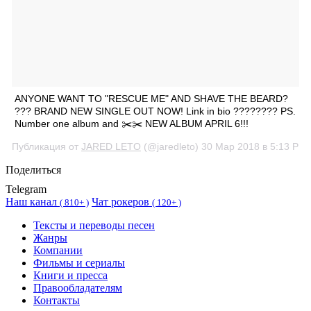
ANYONE WANT TO "RESCUE ME" AND SHAVE THE BEARD?
??? BRAND NEW SINGLE OUT NOW! Link in bio ???????? PS.
Number one album and ✂️✂️ NEW ALBUM APRIL 6!!!
Публикация от
JARED LETO
(@jaredleto)
30 Мар 2018 в 5:13 PD
Поделиться
Telegram
Наш канал
Чат рокеров
(
810+ )
(
120+ )
Тексты и переводы песен
Жанры
Компании
Фильмы и сериалы
Книги и пресса
Правообладателям
Контакты