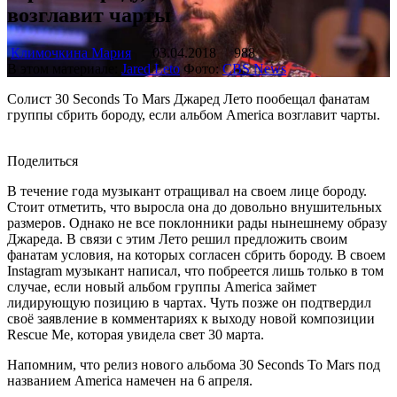
возглавит чарты
Климочкина Мария
03.04.2018
988
В этом материале:
Jared Leto
Фото:
CBS News
Солист 30 Seconds To Mars Джаред Лето пообещал фанатам
группы сбрить бороду, если альбом America возглавит чарты.
Поделиться
В течение года музыкант отращивал на своем лице бороду.
Стоит отметить, что выросла она до довольно внушительных
размеров. Однако не все поклонники рады нынешнему образу
Джареда. В связи с этим Лето решил предложить своим
фанатам условия, на которых согласен сбрить бороду. В своем
Instagram музыкант написал, что побреется лишь только в том
случае, если новый альбом группы America займет
лидирующую позицию в чартах. Чуть позже он подтвердил
своё заявление в комментариях к выходу новой композиции
Rescue Me, которая увидела свет 30 марта.
Напомним, что релиз нового альбома 30 Seconds To Mars под
названием America намечен на 6 апреля.