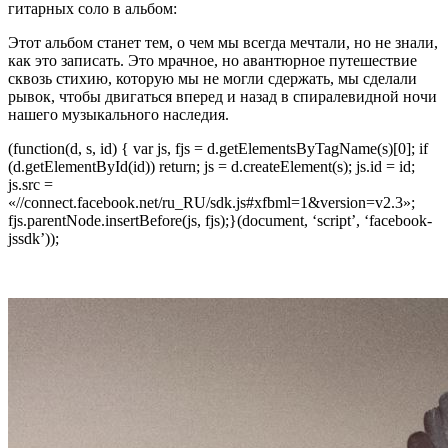
гитарных соло в альбом:
Этот альбом станет тем, о чем мы всегда мечтали, но не знали,
как это записать. Это мрачное, но авантюрное путешествие
сквозь стихию, которую мы не могли сдержать, мы сделали
рывок, чтобы двигаться вперед и назад в спиралевидной ночи
нашего музыкального наследия.
(function(d, s, id) { var js, fjs = d.getElementsByTagName(s)[0]; if
(d.getElementById(id)) return; js = d.createElement(s); js.id = id;
js.src =
«//connect.facebook.net/ru_RU/sdk.js#xfbml=1&version=v2.3»;
fjs.parentNode.insertBefore(js, fjs);}(document, ‘script’, ‘facebook-
jssdk’));