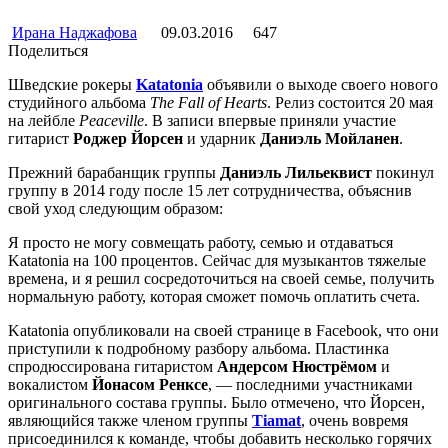
Ирана Наджафова
09.03.2016
647
Поделиться
Шведские рокеры
Katatonia
объявили о выходе своего нового
студийного альбома
The Fall of Hearts
. Релиз состоится 20 мая
на лейбле
Peaceville
. В записи впервые приняли участие
гитарист
Роджер Йорсен
и ударник
Даниэль Мойланен
.
Прежний барабанщик группы
Даниэль Лильеквист
покинул
группу в 2014 году после 15 лет сотрудничества, объяснив
свой уход следующим образом:
Я просто не могу совмещать работу, семью и отдаваться
Katatonia на 100 процентов. Сейчас для музыкантов тяжелые
времена, и я решил сосредоточиться на своей семье, получить
нормальную работу, которая сможет помочь оплатить счета.
Katatonia опубликовали на своей странице в Facebook, что они
приступили к подробному разбору альбома. Пластинка
спродюссирована гитаристом
Андерсом Нюстрёмом
и
вокалистом
Йонасом Ренксе
, — последними участниками
оригинального состава группы. Было отмечено, что Йорсен,
являющийся также членом группы
Tiamat
, очень вовремя
присоединился к команде, чтобы добавить несколько горячих