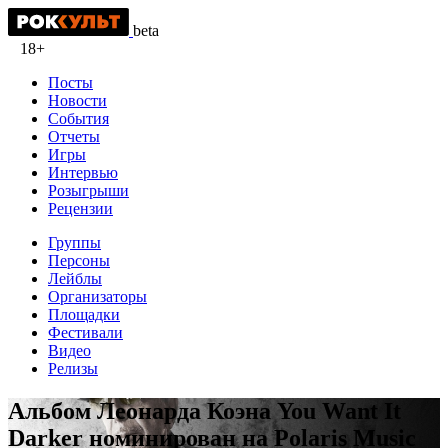
beta
18+
Посты
Новости
События
Отчеты
Игры
Интервью
Розыгрыши
Рецензии
Группы
Персоны
Лейблы
Организаторы
Площадки
Фестивали
Видео
Релизы
Альбом Леонарда Коэна You Want It
Darker номинирован на Polaris Music