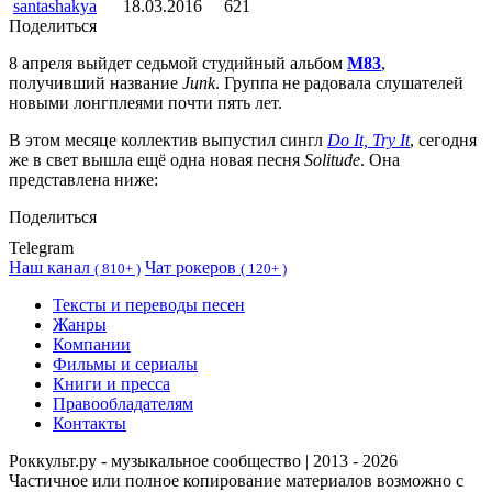
santashakya
18.03.2016
621
Поделиться
8 апреля выйдет седьмой студийный альбом
M83
,
получивший название
Junk
. Группа не радовала слушателей
новыми лонгплеями почти пять лет.
В этом месяце коллектив выпустил сингл
Do It, Try It
, сегодня
же в свет вышла ещё одна новая песня
Solitude
. Она
представлена ниже:
Поделиться
Telegram
Наш канал
Чат рокеров
(
810+ )
(
120+ )
Тексты и переводы песен
Жанры
Компании
Фильмы и сериалы
Книги и пресса
Правообладателям
Контакты
Роккульт.ру - музыкальное сообщество | 2013 - 2026
Частичное или полное копирование материалов возможно с