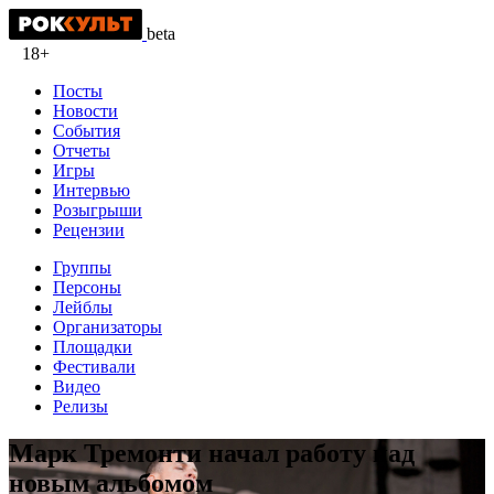
beta
18+
Посты
Новости
События
Отчеты
Игры
Интервью
Розыгрыши
Рецензии
Группы
Персоны
Лейблы
Организаторы
Площадки
Фестивали
Видео
Релизы
Марк Тремонти начал работу над
новым альбомом