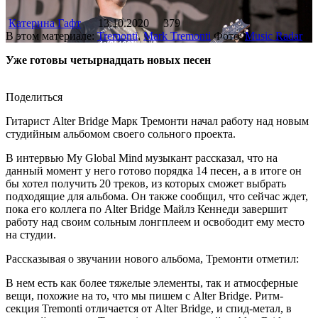
Катерина Гафт
13.10.2020
379
В этом материале:
Tremonti
,
Mark Tremonti
Фото:
Music Radar
Уже готовы четырнадцать новых песен
Поделиться
Гитарист Alter Bridge Марк Тремонти начал работу над новым
студийным альбомом своего сольного проекта.
В интервью My Global Mind музыкант рассказал, что на
данный момент у него готово порядка 14 песен, а в итоге он
бы хотел получить 20 треков, из которых сможет выбрать
подходящие для альбома. Он также сообщил, что сейчас ждет,
пока его коллега по Alter Bridge Майлз Кеннеди завершит
работу над своим сольным лонгплеем и освободит ему место
на студии.
Рассказывая о звучании нового альбома, Тремонти отметил:
В нем есть как более тяжелые элементы, так и атмосферные
вещи, похожие на то, что мы пишем с Alter Bridge. Ритм-
секция Tremonti отличается от Alter Bridge, и спид-метал, в