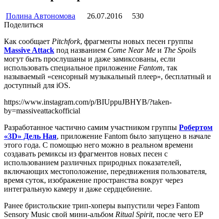
Полина Автономова
26.07.2016
530
Поделиться
Как сообщает
Pitchfork
, фрагменты новых песен группы
Massive Attack
под названием
Come Near Me
и
The Spoils
могут быть прослушаны и даже замиксованы, если
использовать специальное приложение
Fantom
, так
называемый «сенсорный музыкальный плеер», бесплатный и
доступный для iOS.
https://www.instagram.com/p/BIUppuJBHYB/?taken-
by=massiveattackofficial
Разработанное частично самим участником группы
Робертом
«3D» Дель Ная
, приложение Fantom было запущено в начале
этого года. С помощью него можно в реальном времени
создавать ремиксы из фрагментов новых песен с
использованием различных природных показателей,
включающих местоположение, передвижения пользователя,
время суток, изображение пространства вокруг через
интегральную камеру и даже сердцебиение.
Ранее бристольские трип-хоперы выпустили через Fantom
Sensory Music свой мини-альбом
Ritual Spirit
, после чего EP