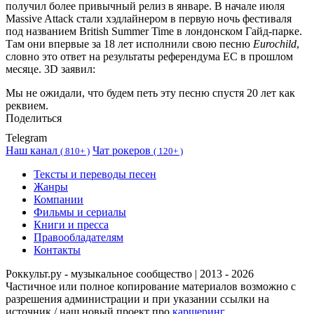
получил более привычный релиз в январе. В начале июля
Massive Attack стали хэдлайнером в первую ночь фестиваля
под названием British Summer Time в лондонском Гайд-парке.
Там они впервые за 18 лет исполнили свою песню
Eurochild
,
словно это ответ на результаты референдума ЕС в прошлом
месяце. 3D заявил:
Мы не ожидали, что будем петь эту песню спустя 20 лет как
реквием.
Поделиться
Telegram
Наш канал
Чат рокеров
(
810+ )
(
120+ )
Тексты и переводы песен
Жанры
Компании
Фильмы и сериалы
Книги и пресса
Правообладателям
Контакты
Роккульт.ру - музыкальное сообщество | 2013 - 2026
Частичное или полное копирование материалов возможно с
разрешения администрации и при указании ссылки на
источник / наш новый проект про
каршеринг