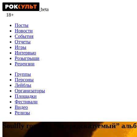
beta
18+
Посты
Новости
События
Отчеты
Игры
Интервью
Розыгрыши
Рецензии
Группы
Персоны
Лейблы
Организаторы
Площадки
Фестивали
Видео
Релизы
Soulfly готовят “непредсказуемый” аль