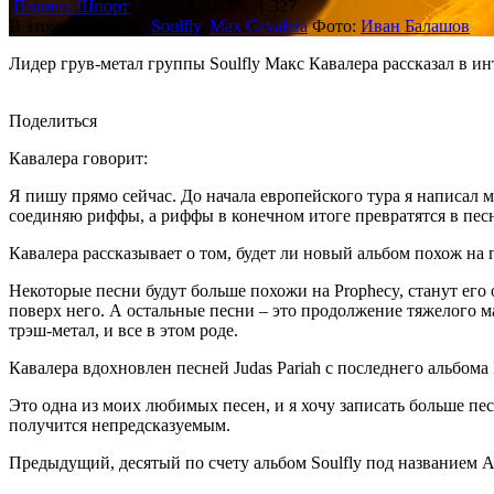
Полина Шпорт
26.12.2017
1 327
В этом материале:
Soulfly
,
Max Cavalera
Фото:
Иван Балашов
Лидер грув-метал группы Soulfly Макс Кавалера рассказал в ин
Поделиться
Кавалера говорит:
Я пишу прямо сейчас. До начала европейского тура я написал м
соединяю риффы, а риффы в конечном итоге превратятся в пес
Кавалера рассказывает о том, будет ли новый альбом похож на
Некоторые песни будут больше похожи на Prophecy, станут его 
поверх него. А остальные песни – это продолжение тяжелого м
трэш-метал, и все в этом роде.
Кавалера вдохновлен песней Judas Pariah с последнего альбома P
Это одна из моих любимых песен, и я хочу записать больше пес
получится непредсказуемым.
Предыдущий, десятый по счету альбом Soulfly под названием Ar