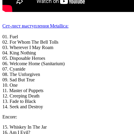
Сет-лист выступления Metallica:
01. Fuel
02. For Whom The Bell Tolls
03. Wherever I May Roam
04. King Nothing
05. Disposable Heroes
06. Welcome Home (Sanitarium)
07. Cyanide
08. The Unforgiven
09. Sad But True
10. One
11. Master of Puppets
12. Creeping Death
13. Fade to Black
14. Seek and Destroy
Encore:
15. Whiskey In The Jar
16. Am I Evil?