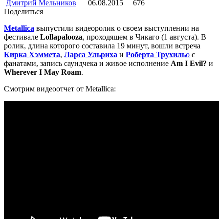
Дмитрий Мельников
06.08.2015
676
Поделиться
Metallica
выпустили видеоролик о своем выступлении на
фестивале
Lollapalooza
, проходящем в Чикаго (1 августа). В
ролик, длина которого составила 19 минут, вошли встреча
Кирка Хэммета
,
Ларса Ульриха
и
Роберта Трухиль
о
с
фанатами, запись саундчека и живое исполнение
Am I Evil?
и
Wherever I May Roam
.
Смотрим видеоотчет от Metallica: