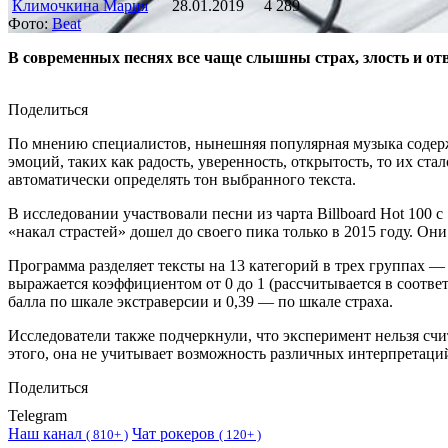
Климочкина Мария
28.01.2019
4 289
Фото:
Beat
В современных песнях все чаще слышны страх, злость и отв
Поделиться
По мнению специалистов, нынешняя популярная музыка содержит
эмоций, таких как радость, уверенность, открытость, то их с
автоматически определять тон выбранного текста.
В исследовании участвовали песни из чарта Billboard Hot 100 
«накал страстей» дошел до своего пика только в 2015 году. О
Программа разделяет тексты на 13 категорий в трех группах — 
выражается коэффициентом от 0 до 1 (рассчитывается в соответ
балла по шкале экстраверсии и 0,39 — по шкале страха.
Исследователи также подчеркнули, что эксперимент нельзя сч
этого, она не учитывает возможность различных интерпретаци
Поделиться
Telegram
Наш канал
Чат рокеров
(
810+ )
(
120+ )