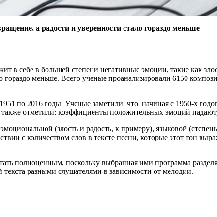
ращение, а радости и уверенности стало гораздо меньше
 в себе в большей степени негативные эмоции, такие как злост
тало гораздо меньше. Всего ученые проанализировали 6150 компо
с 1951 по 2016 годы. Ученые заметили, что, начиная с 1950-х го
ни также отметили: коэффициенты положительных эмоций падают, 
эмоциональной (злость и радость, к примеру), языковой (степен
ствии с количеством слов в тексте песни, которые этот тон выр
итать полноценным, поскольку выбранная ими программа раздел
й текста разными слушателями в зависимости от мелодии.