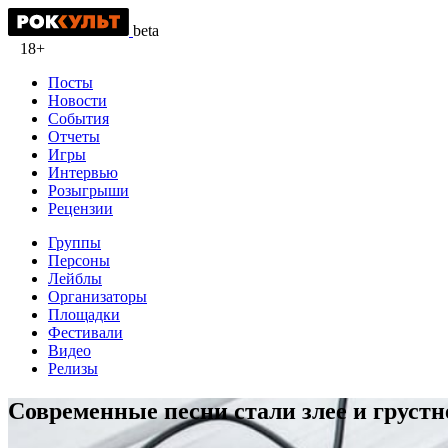
beta
18+
Посты
Новости
События
Отчеты
Игры
Интервью
Розыгрыши
Рецензии
Группы
Персоны
Лейблы
Организаторы
Площадки
Фестивали
Видео
Релизы
Современные песни стали злее и грустн