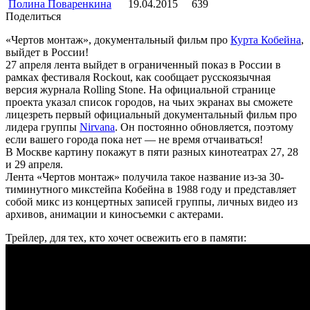
Полина Поваренкина
19.04.2015
639
Поделиться
«Чертов монтаж», документальный фильм про
Курта Кобейна
,
выйдет в России!
27 апреля лента выйдет в ограниченный показ в России в
рамках фестиваля Rockout, как сообщает русскоязычная
версия журнала Rolling Stone. На официальной странице
проекта указал список городов, на чьих экранах вы сможете
лицезреть первый официальный документальный фильм про
лидера группы
Nirvana
. Он постоянно обновляется, поэтому
если вашего города пока нет — не время отчаиваться!
В Москве картину покажут в пяти разных кинотеатрах 27, 28
и 29 апреля.
Лента «Чертов монтаж» получила такое название из-за 30-
тиминутного микстейпа Кобейна в 1988 году и представляет
собой микс из концертных записей группы, личных видео из
архивов, анимации и киносъемки с актерами.
Трейлер, для тех, кто хочет освежить его в памяти: