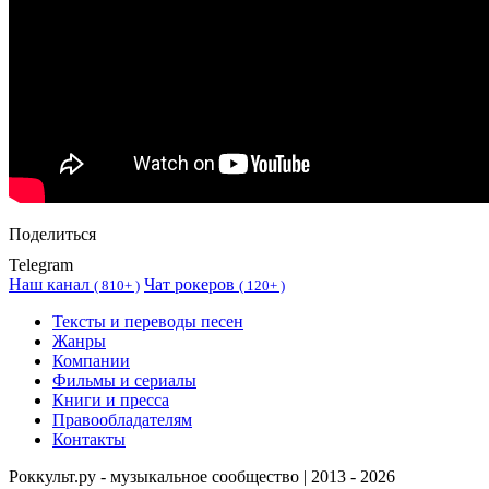
Поделиться
Telegram
Наш канал
Чат рокеров
(
810+ )
(
120+ )
Тексты и переводы песен
Жанры
Компании
Фильмы и сериалы
Книги и пресса
Правообладателям
Контакты
Роккульт.ру - музыкальное сообщество | 2013 - 2026