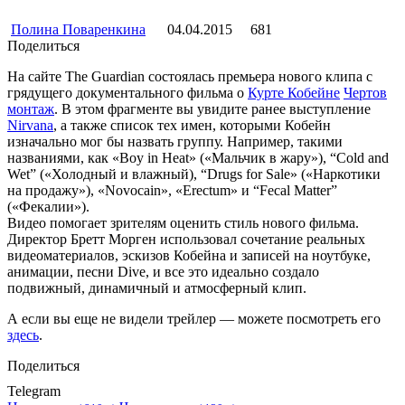
Полина Поваренкина
04.04.2015
681
Поделиться
На сайте The Guardian состоялась премьера нового клипа с
грядущего документального фильма о
Курте Кобейне
Чертов
монтаж
. В этом фрагменте вы увидите ранее выступление
Nirvana
, а также список тех имен, которыми Кобейн
изначально мог бы назвать группу. Например, такими
названиями, как «Boy in Heat» («Мальчик в жару»), “Cold and
Wet” («Холодный и влажный), “Drugs for Sale» («Наркотики
на продажу»), «Novocain», «Erectum» и “Fecal Matter”
(«Фекалии»).
Видео помогает зрителям оценить стиль нового фильма.
Директор Бретт Морген использовал сочетание реальных
видеоматериалов, эскизов Кобейна и записей на ноутбуке,
анимации, песни Dive, и все это идеально создало
подвижный, динамичный и атмосферный клип.
А если вы еще не видели трейлер — можете посмотреть его
здесь
.
Поделиться
Telegram