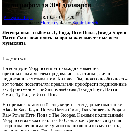
автографом за 300 долларов
Катерина Гафт
28.10.2019
770
В этом материале:
Morrissey
Фото:
Samir Hussein
Легендарные альбомы Лу Рида, Игги Попа, Дэвида Боуи и
Патти Смит появились на прилавках вместе с мерчем
музыканта
Поделиться
На концерте Моррисси в эти выходные вместе с
оригинальным мерчем продавались пластинки, лично
подписанные музыкантом. Казалось бы, ничего необычного –
вот только посетителям предлагали приобрести подписанные
экс-фронтменом The Smiths альбомы Дэвида Боуи, Патти
Смит, Лу Рида и Игги Попа.
На прилавках можно было увидеть легендарные пластинки –
Aladdin Sane Боуи, Horses Патти Смит, Transformer Лу Рида и
Raw Power Игги Попа с The Stooges. Каждый подписанный
Моррисси альбом стоил по 300 долларов. Данная ситуация
встретила непонимание у многих поклонников музыканта,
посетивших шоу в Лос-Анджелесе.