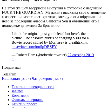
На этом же шоу Моррисси выступил в футболке с надписью
FUCK THE GUARDIAN. Музыкант высказал свое отношение
к известной газете из-за критики, которую она обрушила на
него за последний альбом California Son и обвинений его в
поддержке движения За Британию.
I think the original post got deleted but here’s the
picture. The absolute hubris of charging $300 for a
Bowie record signed by Morrissey is breathtaking.
pic.twitter.com/bruSpDRSFY
— Robert Ham (@roberthamwriter)
27 октября 2019
г.
Поделиться
Telegram
Наш канал
Чат рокеров
(
810+ )
(
120+ )
Тексты и переводы песен
Жанры
Компании
Фильмы и сериалы
Книги и пресса