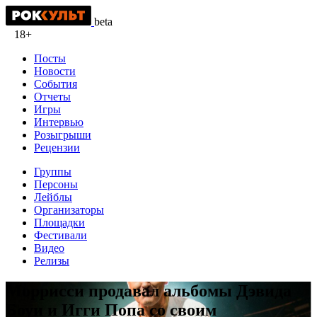
beta
18+
Посты
Новости
События
Отчеты
Игры
Интервью
Розыгрыши
Рецензии
Группы
Персоны
Лейблы
Организаторы
Площадки
Фестивали
Видео
Релизы
Моррисси продавал альбомы Дэвида
Боуи и Игги Попа со своим