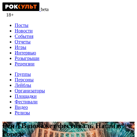
beta
18+
Посты
Новости
События
Отчеты
Игры
Интервью
Розыгрыши
Рецензии
Группы
Персоны
Лейблы
Организаторы
Площадки
Фестивали
Видео
Релизы
Рен ТВ покажет фестиваль Наши в
Городе