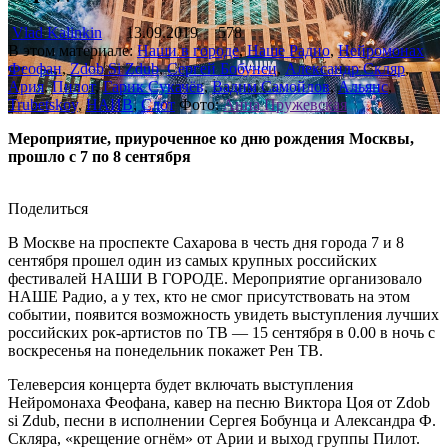
Vlad Kalinkin
13.09.2019
578
В этом материале:
Наши в городе
,
Наше Радио
,
Нейромонах
Феофан
,
Zdob Si Zdub
,
Сергей Бобунец
,
Александр Скляр
,
Ария
,
Пилот
,
Гарик Сукачёв
,
Вадим Самойлов
,
Альянс
,
Trubetskoy
,
НАИВ
,
Слот
Фото:
Анна Пружевская
Мероприятие, приуроченное ко дню рождения Москвы,
прошло с 7 по 8 сентября
Поделиться
В Москве на проспекте Сахарова в честь дня города 7 и 8
сентября прошел один из самых крупных российских
фестивалей НАШИ В ГОРОДЕ. Мероприятие организовало
НАШЕ Радио, а у тех, кто не смог присутствовать на этом
событии, появится возможность увидеть выступления лучших
российских рок-артистов по ТВ — 15 сентября в 0.00 в ночь с
воскресенья на понедельник покажет Рен ТВ.
Телеверсия концерта будет включать выступления
Нейромонаха Феофана, кавер на песню Виктора Цоя от Zdob
si Zdub, песни в исполнении Сергея Бобунца и Александра Ф.
Скляра, «крещение огнём» от Арии и выход группы Пилот.