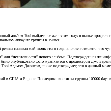
анный альбом Tool выйдет все же в этом году: в шапке профиля
альном аккаунте группы в Twitter.
елиза называл май-июнь этого года, вполне возможно, что чут
ти” или “неготовности” нового альбома. Подтвержденная же инф
авно было опубликовано фото музыкантов с продюсером Джо Барези 
м Tool Адамом Джонсом, также подтверждает, что в данный моме
ний в США и Европе. Последняя пластинка группы 10’000 days в