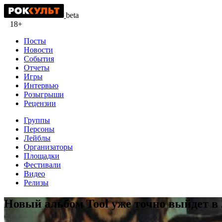
beta
18+
Посты
Новости
События
Отчеты
Игры
Интервью
Розыгрыши
Рецензии
Группы
Персоны
Лейблы
Организаторы
Площадки
Фестивали
Видео
Релизы
Новый альбом Tool уже точно выйдет в 