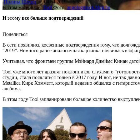
Полина Шпорт
04.04.2019
5 651
В этом материале:
Tool
Фото:
angologitarok.blog.hu
И этому все больше подтверждений
Поделиться
В сети появились косвенные подтверждения тому, что долгожд
“2019”. Немного ранее аналогичная картинка появилась в офици
Учитывая, что фронтмен группы Мэйнард Джеймс Кинан датой р
Tool уже много лет дразнят поклонников слухами о “готовнос
студии, стала появляться только в 2017 году. И вот, не так д
Metallica Кирк Хэмметт, который недавно общался с гитаристо
альбома.
В этом году Tool запланировали большое количество выступле