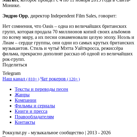
Монике.
Эндрю Орр
, директор Independent Film Sales, говорит:
Нет сомнения, что Oasis – одна из величайших британских
групп, которая продала 70 миллионов копий своих альбомов
по всему миру, а их песни ознаменовали целую эпоху. Ноэль и
Лиам – сердце группы, они одни из самых крутых британских
музыкантов. Стиль и чутьё Мэтта Уайткросса, режиссёра
фильма, прекрасно дополнят рассказ об одной из величайших
рок-групп.
Поделиться
Telegram
Наш канал
Чат рокеров
(
810+ )
(
120+ )
Тексты и переводы песен
Жанры
Компании
Фильмы и сериалы
Книги и пресса
Правообладателям
Контакты
Роккульт.ру - музыкальное сообщество | 2013 - 2026