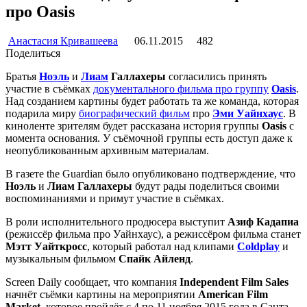
про Oasis
Анастасия Кривашеева
06.11.2015
482
Поделиться
Братья
Ноэль
и
Лиам
Галлахеры
согласились принять
участие в съёмках
документального фильма про группу
Oasis
.
Над созданием картины будет работать та же команда, которая
подарила миру
биографический фильм
про
Эми Уайнхаус
. В
киноленте зрителям будет рассказана история группы
Oasis
с
момента основания. У съёмочной группы есть доступ даже к
неопубликованным архивным материалам.
В газете the Guardian было опубликовано подтверждение, что
Ноэль
и
Лиам Галлахеры
будут рады поделиться своими
воспоминаниями и примут участие в съёмках.
В роли исполнительного продюсера выступит
Азиф Кадапиа
(режиссёр фильма про Уайнхаус), а режиссёром фильма станет
Мэтт Уайткросс
, который работал над клипами
Coldplay
и
музыкальным фильмом
Спайк Айленд
.
Screen Daily сообщает, что компания
Independent Film Sales
начнёт съёмки картины на мероприятии
American Film
Market
, которое пройдёт с 4 по 11 ноября 2015 года в Санта-