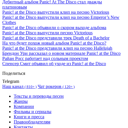
Дебютный альбом Panic! At The Disco стал дважды
платиновым
Panic! at the Disco выпустили клип на песню Victorious
Panic! at the Disco выпустили клип на песню Emperor’s New
Clothes
Panic! at the Disco объявили о скором выходе альбома
Panic! at the Disco выпустили песню Victorious
Panic! at the Disco представили трек Death of a Bachelor
На что будет похож новый альбом Panic! at the Disco?
Panic! at the Disco представили клип на песню Hallelujah
Брендон Ури рассказал о новом материале Panic! at the Disco
Райан Росс работает над сольным проектом
Спенсер Смит объявил об уходе из Panic! at the Disco
Поделиться
Telegram
Наш канал
Чат рокеров
(
810+ )
(
120+ )
Тексты и переводы песен
Жанры
Компании
Фильмы и сериалы
Книги и пресса
Правообладателям
Контакты