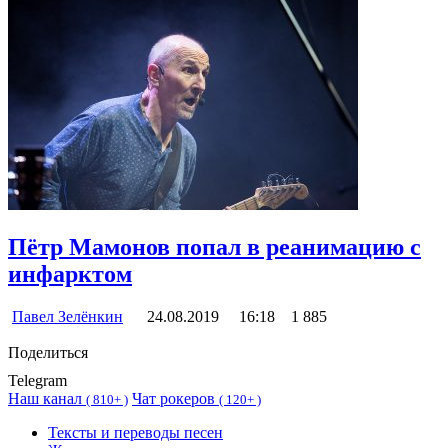
Пётр Мамонов попал в реанимацию с
инфарктом
Павел Зелёнкин
24.08.2019
16:18
1 885
Поделиться
Telegram
Наш канал
Чат рокеров
(
810+ )
(
120+ )
Тексты и переводы песен