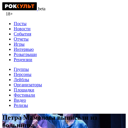
beta
18+
Посты
Новости
События
Отчеты
Игры
Интервью
Розыгрыши
Рецензии
Группы
Персоны
Лейблы
Организаторы
Площадки
Фестивали
Видео
Релизы
Петра Мамонова выписали из
больницы