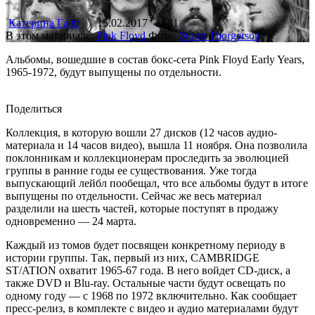
Катерина Гафт
15.02.2017
681
В этом материале:
Pink Floyd
Фото:
Storm Thorgerson
Альбомы, вошедшие в состав бокс-сета Pink Floyd Early Years,
1965-1972, будут выпущены по отдельности.
Поделиться
Коллекция, в которую вошли 27 дисков (12 часов аудио-
материала и 14 часов видео), вышла 11 ноября. Она позволила
поклонникам и коллекционерам проследить за эволюцией
группы в ранние годы ее существования. Уже тогда
выпускающий лейбл пообещал, что все альбомы будут в итоге
выпущены по отдельности. Сейчас же весь материал
разделили на шесть частей, которые поступят в продажу
одновременно — 24 марта.
Каждый из томов будет посвящен конкретному периоду в
истории группы. Так, первый из них, CAMBRIDGE
ST/ATION охватит 1965-67 года. В него войдет CD-диск, а
также DVD и Blu-ray. Остальные части будут освещать по
одному году — с 1968 по 1972 включительно. Как сообщает
пресс-релиз, в комплекте с видео и аудио материалами будут