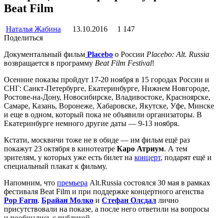
Beat Film
Наталья Жабина
13.10.2016
1 147
Поделиться
Документальный фильм
Placebo
о России
Placebo: Alt. Russia
возвращается в программу
Beat Film Festival
!
Осенние показы пройдут 17-20 ноября в 15 городах России и
СНГ: Санкт-Петербурге, Екатеринбурге, Нижнем Новгороде,
Ростове-на-Дону, Новосибирске, Владивостоке, Красноярске,
Самаре, Казань, Воронеже, Хабаровске, Якутске, Уфе, Минске
и еще в одном, который пока не объявили организаторы. В
Екатеринбурге немного другие даты — 9-13 ноября.
Кстати, москвичи тоже не в обиде — им фильм ещё раз
покажут 23 октября в кинотеатре
Каро Атриум
. А тем
зрителям, у которых уже есть билет на
концерт
, подарят ещё и
специальный плакат к фильму.
Напомним, что
премьера
Alt.Russia состоялся 30 мая в рамках
фестиваля Beat Film и при поддержке концертного агенства
Pop Farm
.
Брайан Молко
и
Стефан Олсдал
лично
присутствовали на показе, а после него ответили на вопросы
и пообщались с публикой.