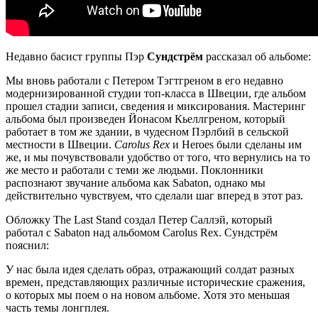
Недавно басист группы Пэр
Сундстрём
рассказал об альбоме:
Мы вновь работали с Петером Тэгтгреном в его недавно
модернизированной студии топ-класса в Швеции, где альбом
прошел стадии записи, сведения и миксирования. Мастеринг
альбома был произведен Йонасом Кьеллгреном, который
работает в том же здании, в чудесном Пэрлбий в сельской
местности в Швеции.
Carolus Rex
и Heroes были сделаны им
же, и мы почувствовали удобство от того, что вернулись на то
же место и работали с теми же людьми. Поклонники
распознают звучание альбома как Sabaton, однако мы
действительно чувствуем, что сделали шаг вперед в этот раз.
Обложку The Last Stand создал Петер Саллэй, который
работал с Sabaton над альбомом Carolus Rex. Сундстрём
пояснил:
У нас была идея сделать образ, отражающий солдат разных
времен, представляющих различные исторические сражения,
о которых мы поем о на новом альбоме. Хотя это меньшая
часть темы лонгплея.