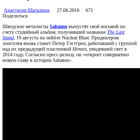
Анастасия Шаталина
27.06.2016
671
Поделиться
Шведские металисты
Sabaton
выпустят свой восьмой по
счету студийный альбом, получивший название
The Last
Stand
, 19 августа на лейбле Nuclear Blast. Продюсером
лонгплея вновь станет Петер Тэгтгрен, работавший с группой
над их предыдущей пластинкой
Heroes
, увидевшей свет в
2014 году. Согласно пресс-релизу, он «откроет совершенно
новую главу в истории Sabaton».