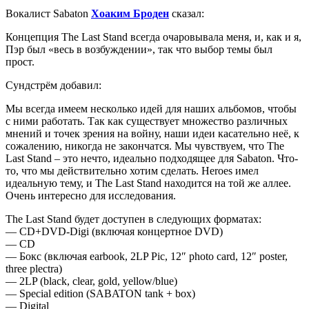
Вокалист Sabaton
Хоаким Броден
сказал:
Концепция The Last Stand всегда очаровывала меня, и, как и я,
Пэр был «весь в возбуждении», так что выбор темы был
прост.
Сундстрём добавил:
Мы всегда имеем несколько идей для наших альбомов, чтобы
с ними работать. Так как существует множество различных
мнений и точек зрения на войну, наши идеи касательно неё, к
сожалению, никогда не закончатся. Мы чувствуем, что The
Last Stand – это нечто, идеально подходящее для Sabaton. Что-
то, что мы действительно хотим сделать. Heroes имел
идеальную тему, и The Last Stand находится на той же аллее.
Очень интересно для исследования.
The Last Stand будет доступен в следующих форматах:
— CD+DVD-Digi (включая концертное DVD)
— CD
— Бокс (включая earbook, 2LP Pic, 12″ photo card, 12″ poster,
three plectra)
— 2LP (black, clear, gold, yellow/blue)
— Special edition (SABATON tank + box)
— Digital