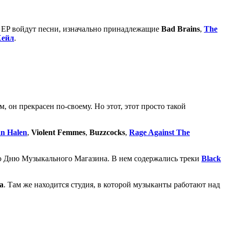
В EP войдут песни, изначально принадлежащие
Bad Brains
,
The
Хейл
.
 он прекрасен по-своему. Но этот, этот просто такой
n Halen
,
Violent Femmes
,
Buzzcocks
,
Rage Against The
о Дню Музыкального Магазина. В нем содержались треки
Black
а
. Там же находится студия, в которой музыканты работают над