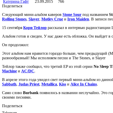
Катерина Гафт
23.09.2015
766
Поделиться
Следующий мини-альбом каверов
Stone Sour
под названием
St
Rolling Stones
,
Slayer
,
Motley Crue
и
Iron Maiden
. В записи п
15 сентября
Кори Тейлор
рассказал в интервью радиостанции L
Альбом готов и сведен. У нас даже есть обложка. Он выйдет в 
Он продолжил:
Этот альбом нам нравится гораздо больше, чем предыдущий (Mea
разнообразный! Мы исполняем песни и The Stones, и Slayer
Тейлор также сообщил, что третий EP из этой серии
No Sleep T
Machine
и
AC/DC
.
В апреле этого года увидел свет первый мини-альбом из данн
Sabbath
,
Judas Priest
,
Metallica
,
Kiss
и
Alice In Chains
.
Само слово
Burbank
появилось в названии неслучайно. Это г
своими песнями.
Поделиться
Telegram