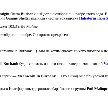
raight Outta Burbank
выйдет в октябре или ноябре этого года. 
есни
Gimme Shelter
приняла участие вокалистка
Halestorm
Лззи 
azer 103.3 в Де-Мойне:
октябре или ноябре. Он просто прекрасен
nwhile in Burbank…). Мы не хотим сказать ничего плохого о нем,
ill Burbank
будет состоять из пяти песен, каверов композиций
Va
ой серии —
Meanwhile In Burbank…
Его выход был приурочен к
ород в Калифорнии, где родился барабанщик группы
Рой Майорг