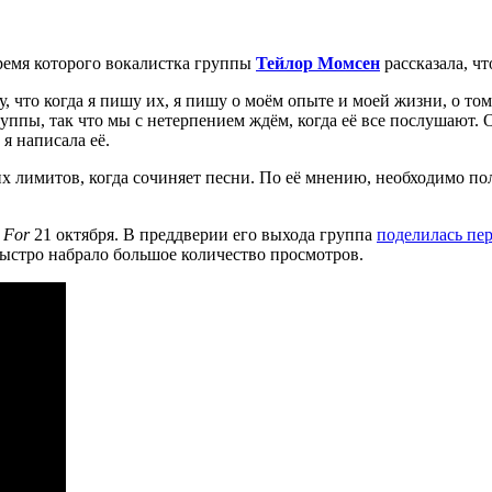
время которого вокалистка группы
Тейлор Момсен
рассказала, ч
что когда я пишу их, я пишу о моём опыте и моей жизни, о том, 
ппы, так что мы с нетерпением ждём, когда её все послушают. 
 я написала её.
их лимитов, когда сочиняет песни. По её мнению, необходимо полн
 For
21 октября. В преддверии его выхода группа
поделилась пе
быстро набрало большое количество просмотров.