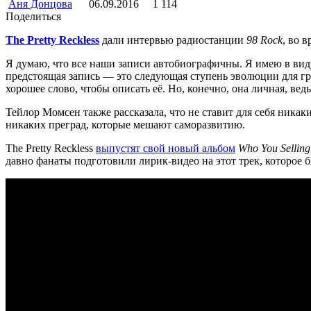
Аня Донцова
06.09.2016
1 114
Поделиться
The Pretty Reckless
дали интервью радиостанции
98 Rock
, во 
Я думаю, что все наши записи автобиографичны. Я имею в виду, 
предстоящая запись — это следующая ступень эволюции для гру
хорошее слово, чтобы описать её. Но, конечно, она личная, ведь
Тейлор Момсен также рассказала, что не ставит для себя никак
никаких преград, которые мешают саморазвитию.
The Pretty Reckless
выпустят свой новый альбом
Who You Selling
давно фанаты подготовили лирик-видео на этот трек, которое 